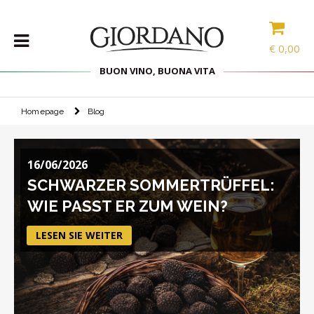
€
0,00
BUON VINO, BUONA VITA
Homepage
Blog
WEINE
DELIKATESSEN
16/06/2026
PROBIERPAKETE
SCHWARZER SOMMERTRÜFFEL:
SPIRITOUSEN
WIE PASST ER ZUM WEIN?
ZUBEHÖR
INTERNATIONALE
LESEN SIE WEITER
AUSWAHL
ANGEBOTE
BLOG