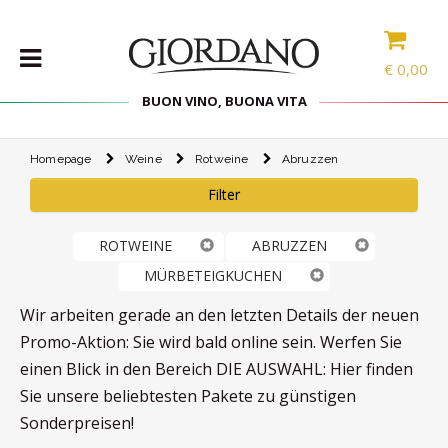
€
0,00
BUON VINO, BUONA VITA
Homepage
Weine
Rotweine
Abruzzen
WEINE
Filter
DELIKATESSEN
PROBIERPAKETE
ROTWEINE
ABRUZZEN
SPIRITOUSEN
MÜRBETEIGKUCHEN
ZUBEHÖR
Wir arbeiten gerade an den letzten Details der neuen
INTERNATIONALE
Promo-Aktion: Sie wird bald online sein. Werfen Sie
AUSWAHL
einen Blick in den Bereich DIE AUSWAHL: Hier finden
Sie unsere beliebtesten Pakete zu günstigen
ANGEBOTE
Sonderpreisen!
BLOG