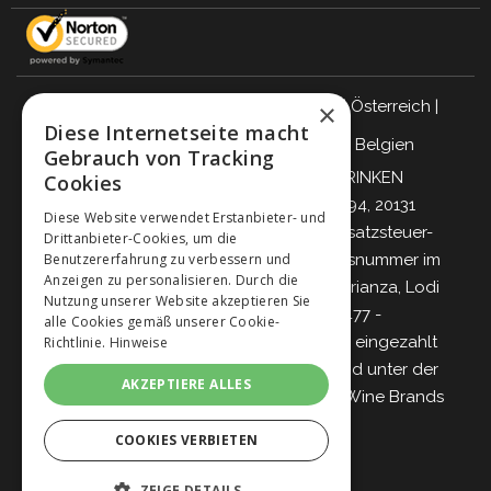
Italien
|
Deutschland
|
Großbritannien
|
Österreich
|
×
Diese Internetseite macht
Schweiz
|
Niederlande
|
Frankreich
|
Belgien
Gebrauch von Tracking
VERANTWORTUNGSBEWUSST TRINKEN
Cookies
Giordano Vini S.p.A.
Viale Abruzzi 94, 20131
Diese Website verwendet Erstanbieter- und
Mailand – Italien - Steuernummer, Umsatzsteuer-
Drittanbieter-Cookies, um die
Benutzererfahrung zu verbessern und
Identifikationsnummer und Eintragungsnummer im
Anzeigen zu personalisieren. Durch die
Handelsregister von Mailand, Monza-Brianza, Lodi
Nutzung unserer Website akzeptieren Sie
04642870960 - R.E.A. MI-2564477 -
alle Cookies gemäß unserer Cookie-
Gesellschaftskapital 500.000 Euro voll eingezahlt
Richtlinie.
Hinweise
Gesellschaft mit einzigem Teilhaber und unter der
AKZEPTIERE ALLES
Leitung und Koordinierung von
Italian Wine Brands
S.p.A.
COOKIES VERBIETEN
ZEIGE DETAILS