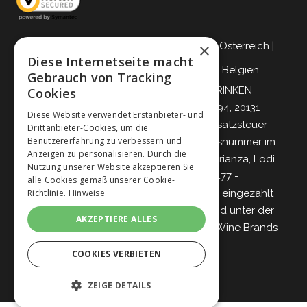
×
Italien
|
Deutschland
|
Großbritannien
|
Österreich
|
Diese Internetseite macht
Schweiz
|
Niederlande
|
Frankreich
|
Belgien
Gebrauch von Tracking
VERANTWORTUNGSBEWUSST TRINKEN
Cookies
Giordano Vini S.p.A.
Viale Abruzzi 94, 20131
Diese Website verwendet Erstanbieter- und
Mailand – Italien - Steuernummer, Umsatzsteuer-
Drittanbieter-Cookies, um die
Benutzererfahrung zu verbessern und
Identifikationsnummer und Eintragungsnummer im
Anzeigen zu personalisieren. Durch die
Handelsregister von Mailand, Monza-Brianza, Lodi
Nutzung unserer Website akzeptieren Sie
04642870960 - R.E.A. MI-2564477 -
alle Cookies gemäß unserer Cookie-
Richtlinie.
Hinweise
Gesellschaftskapital 500.000 Euro voll eingezahlt
Gesellschaft mit einzigem Teilhaber und unter der
AKZEPTIERE ALLES
Leitung und Koordinierung von
Italian Wine Brands
S.p.A.
COOKIES VERBIETEN
ZEIGE DETAILS