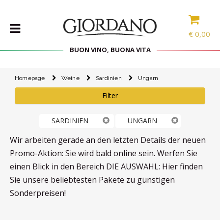
€
0,00
BUON VINO, BUONA VITA
Homepage
Weine
Sardinien
Ungarn
WEINE
Filter
DELIKATESSEN
PROBIERPAKETE
SARDINIEN
UNGARN
SPIRITOUSEN
Wir arbeiten gerade an den letzten Details der neuen
ZUBEHÖR
Promo-Aktion: Sie wird bald online sein. Werfen Sie
INTERNATIONALE
einen Blick in den Bereich DIE AUSWAHL: Hier finden
AUSWAHL
Sie unsere beliebtesten Pakete zu günstigen
Sonderpreisen!
ANGEBOTE
BLOG