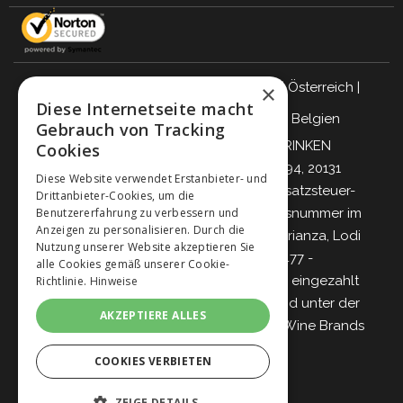
Italien
|
Deutschland
|
Großbritannien
|
Österreich
|
×
Diese Internetseite macht
Schweiz
|
Niederlande
|
Frankreich
|
Belgien
Gebrauch von Tracking
VERANTWORTUNGSBEWUSST TRINKEN
Cookies
Giordano Vini S.p.A.
Viale Abruzzi 94, 20131
Diese Website verwendet Erstanbieter- und
Mailand – Italien - Steuernummer, Umsatzsteuer-
Drittanbieter-Cookies, um die
Benutzererfahrung zu verbessern und
Identifikationsnummer und Eintragungsnummer im
Anzeigen zu personalisieren. Durch die
Handelsregister von Mailand, Monza-Brianza, Lodi
Nutzung unserer Website akzeptieren Sie
04642870960 - R.E.A. MI-2564477 -
alle Cookies gemäß unserer Cookie-
Gesellschaftskapital 500.000 Euro voll eingezahlt
Richtlinie.
Hinweise
Gesellschaft mit einzigem Teilhaber und unter der
AKZEPTIERE ALLES
Leitung und Koordinierung von
Italian Wine Brands
S.p.A.
COOKIES VERBIETEN
ZEIGE DETAILS