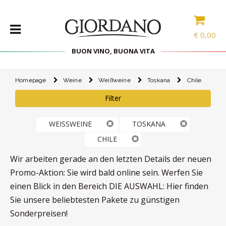
€
0,00
BUON VINO, BUONA VITA
Homepage
Weine
Weißweine
Toskana
Chile
WEINE
Filter
DELIKATESSEN
PROBIERPAKETE
WEISSWEINE
TOSKANA
SPIRITOUSEN
CHILE
ZUBEHÖR
Wir arbeiten gerade an den letzten Details der neuen
INTERNATIONALE
Promo-Aktion: Sie wird bald online sein. Werfen Sie
AUSWAHL
einen Blick in den Bereich DIE AUSWAHL: Hier finden
Sie unsere beliebtesten Pakete zu günstigen
ANGEBOTE
Sonderpreisen!
BLOG