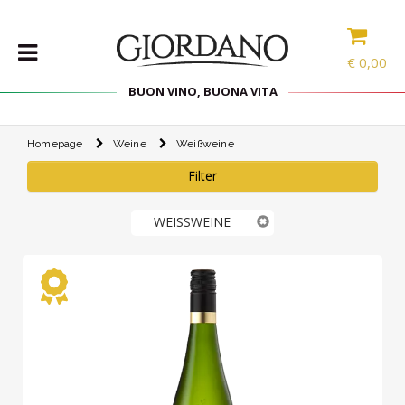
€
0,00
BUON VINO, BUONA VITA
Homepage
Weine
Weißweine
WEINE
Filter
DELIKATESSEN
PROBIERPAKETE
WEISSWEINE
SPIRITOUSEN
ZUBEHÖR
INTERNATIONALE
AUSWAHL
ANGEBOTE
BLOG