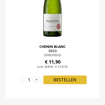
LOGIN
CHENIN BLANC
2023
SIMONSIG
€ 11,90
(cod. S6456) - € 15,87/lt.
-
+
BESTELLEN