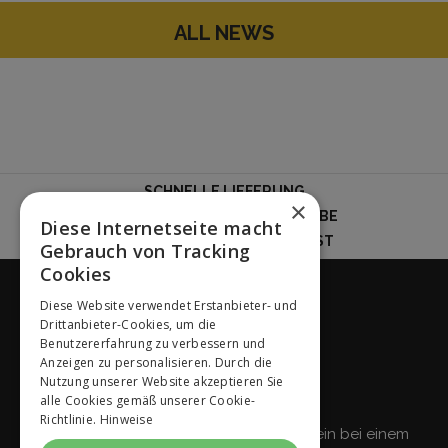
ALL NEWS
SCHNELLE LIEFERUNG
×
IMMER KOSTENLOSE RÜCKGABE
Diese Internetseite macht
ENGAGIERTER KUNDENDIENST
Gebrauch von Tracking
Cookies
Diese Website verwendet Erstanbieter- und
Drittanbieter-Cookies, um die
Benutzererfahrung zu verbessern und
Anzeigen zu personalisieren. Durch die
Das passiert nur in unserem
Nutzung unserer Website akzeptieren Sie
Newsletter:
alle Cookies gemäß unserer Cookie-
Richtlinie.
Hinweise
Erhalten Sie sofort einen € 5 Gutschein bei einem