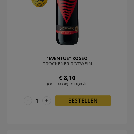
"EVENTUS" ROSSO
TROCKENER ROTWEIN
€ 8,10
(cod. 00336) - € 10,80/lt.
-
+
BESTELLEN