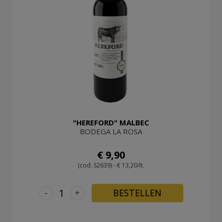
"HEREFORD" MALBEC
BODEGA LA ROSA
€ 9,90
(cod. S2639) - € 13,20/lt.
-
+
BESTELLEN