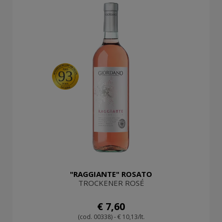
93
"RAGGIANTE" ROSATO
TROCKENER ROSÉ
€ 7,60
(cod. 00338) - € 10,13/lt.