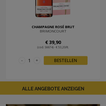
CHAMPAGNE ROSÉ BRUT
BRIMONCOURT
€ 39,90
(cod. S6674) - € 53,20/lt.
-
+
BESTELLEN
ALLE ANGEBOTE ANZEIGEN