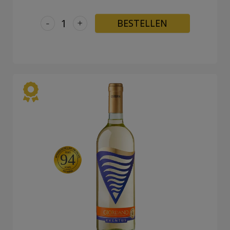
-
+
BESTELLEN
94