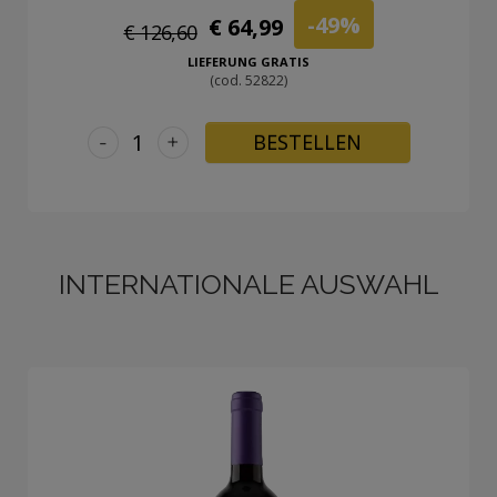
-49%
€ 64,99
€ 126,60
LIEFERUNG GRATIS
(cod. 52822)
-
+
BESTELLEN
INTERNATIONALE AUSWAHL