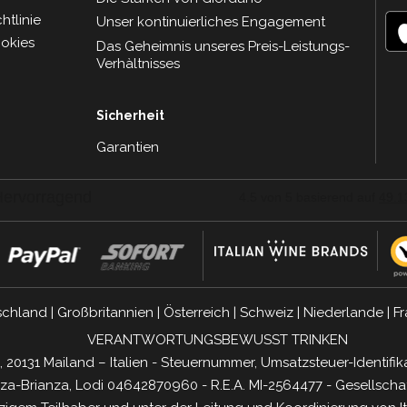
tlinie
Unser kontinuierliches Engagement
ookies
Das Geheimnis unseres Preis-Leistungs-
Verhàltnisses
Sicherheit
Garantien
schland
|
Großbritannien
|
Österreich
|
Schweiz
|
Niederlande
|
Fr
VERANTWORTUNGSBEWUSST TRINKEN
, 20131 Mailand – Italien - Steuernummer, Umsatzsteuer-Ident
a-Brianza, Lodi 04642870960 - R.E.A. MI-2564477 - Gesellschaf