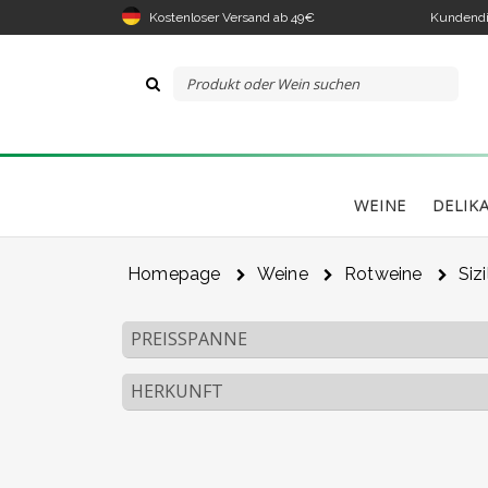
Kostenloser Versand ab 49€
Kundendi
WEINE
DELIK
Homepage
Weine
Rotweine
Sizi
Der 
PREISSPANNE
gek
HERKUNFT
I