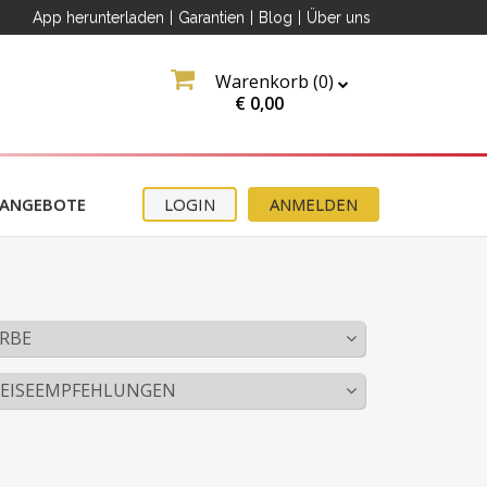
App herunterladen
|
Garantien
|
Blog
|
Über uns
Warenkorb (
0
)
€
0,00
ANGEBOTE
LOGIN
ANMELDEN
slink
RBE
alle
PEISEEMPFEHLUNGEN
den