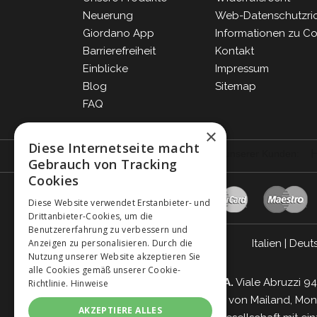
Neuerung
Web-Datenschutzrich
Giordano App
Informationen zu C
Barrierefreiheit
Kontakt
Einblicke
Impressum
Blog
Sitemap
FAQ
×
Diese Internetseite macht
Gebrauch von Tracking
Cookies
Diese Website verwendet Erstanbieter- und
Drittanbieter-Cookies, um die
Benutzererfahrung zu verbessern und
Italien
|
Deut
Anzeigen zu personalisieren. Durch die
Nutzung unserer Website akzeptieren Sie
alle Cookies gemäß unserer Cookie-
Giordano Vini S.p.A.
Viale Abruzzi 94
Richtlinie.
Hinweise
Handelsregister von Mailand, Monz
AKZEPTIERE ALLES