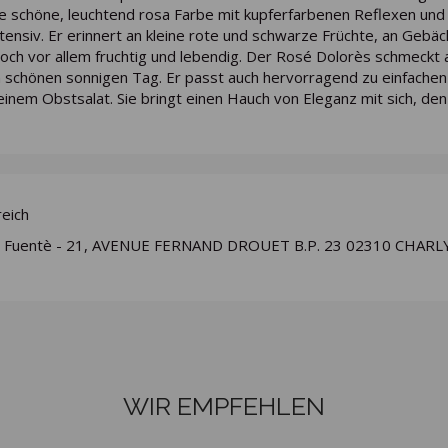
ne schöne, leuchtend rosa Farbe mit kupferfarbenen Reflexen und f
ntensiv. Er erinnert an kleine rote und schwarze Früchte, an Gebä
och vor allem fruchtig und lebendig. Der Rosé Dolorès schmeckt am 
 schönen sonnigen Tag. Er passt auch hervorragend zu einfachen
einem Obstsalat. Sie bringt einen Hauch von Eleganz mit sich, de
reich
 Fuentè - 21, AVENUE FERNAND DROUET B.P. 23 02310 CHARL
WIR EMPFEHLEN