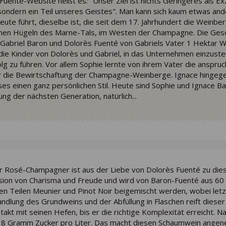
uenté-Website heißt es: "Unser Ziel ist nichts Geringeres als Exze
, sondern ein Teil unseres Geistes". Man kann sich kaum etwas an
heute führt, dieselbe ist, die seit dem 17. Jahrhundert die Weinbe
hönen Hügeln des Marne-Tals, im Westen der Champagne. Die Ge
als Gabriel Baron und Dolorès Fuenté von Gabriels Vater 1 Hektar
e Kinder von Dolorès und Gabriel, in das Unternehmen einzusteig
lg zu führen. Vor allem Sophie lernte von ihrem Vater die anspru
ür die Bewirtschaftung der Champagne-Weinberge. Ignace hingeg
es einen ganz persönlichen Stil. Heute sind Sophie und Ignace B
g der nächsten Generation, natürlich...
r Rosé-Champagner ist aus der Liebe von Dolorès Fuenté zu diese
sion von Charisma und Freude und wird von Baron-Fuenté aus 60
hen Teilen Meunier und Pinot Noir beigemischt werden, wobei letzte
dlung des Grundweins und der Abfüllung in Flaschen reift dieser
ntakt mit seinen Hefen, bis er die richtige Komplexität erreicht
 8 Gramm Zucker pro Liter. Das macht diesen Schaumwein angeneh