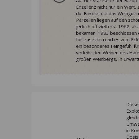
Auf der Startseite der Baron-F
Exzellenz nicht nur ein Wert
die Familie, die das Weingut 
Parzellen liegen auf den sc
jedoch offiziell erst 1962, 
bekamen. 1983 beschlossen di
fortzusetzen und es zum Erfo
ein besonderes Feingefühl f
verleiht den Weinen des Haus
großen Weinbergs. In Erwartun
Diese
Explo
gleic
Umwan
in Ko
Dosis