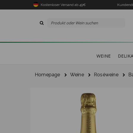
Kostenloser Versand ab 49€
Kundendi
WEINE
DELIK
Homepage
Weine
Roséweine
B
Der 
gek
I