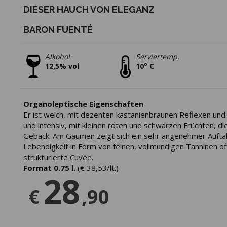
DIESER HAUCH VON ELEGANZ
ICH WILL DEN RABATT
BARON FUENTÉ
Alkohol
Serviertemp.
12,5% vol
10° C
Organoleptische Eigenschaften
Er ist weich, mit dezenten kastanienbraunen Reflexen und 
und intensiv, mit kleinen roten und schwarzen Früchten, 
Gebäck. Am Gaumen zeigt sich ein sehr angenehmer Auftakt
Lebendigkeit in Form von feinen, vollmundigen Tanninen of
strukturierte Cuvée.
Format 0.75 l.
(€ 38,53/lt.)
28
€
,90