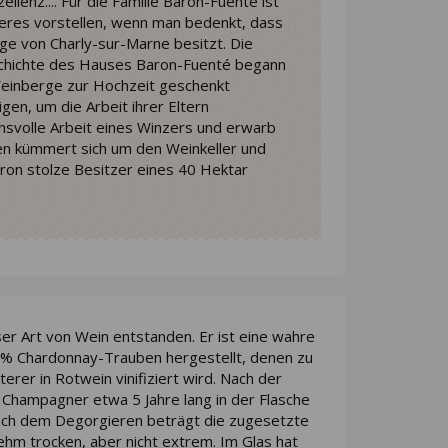
llenz.... Für die Familie Baron-Fuenté ist
deres vorstellen, wenn man bedenkt, dass
rge von Charly-sur-Marne besitzt. Die
schichte des Hauses Baron-Fuenté begann
 Weinberge zur Hochzeit geschenkt
en, um die Arbeit ihrer Eltern
chsvolle Arbeit eines Winzers und erwarb
en kümmert sich um den Weinkeller und
aron stolze Besitzer eines 40 Hektar
r Art von Wein entstanden. Er ist eine wahre
 % Chardonnay-Trauben hergestellt, denen zu
rer in Rotwein vinifiziert wird. Nach der
 Champagner etwa 5 Jahre lang in der Flasche
. Nach dem Degorgieren beträgt die zugesetzte
m trocken, aber nicht extrem. Im Glas hat