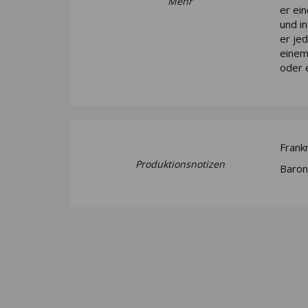
Mehr
er ei
und i
er jed
einem
oder 
Frank
Produktionsnotizen
Baron