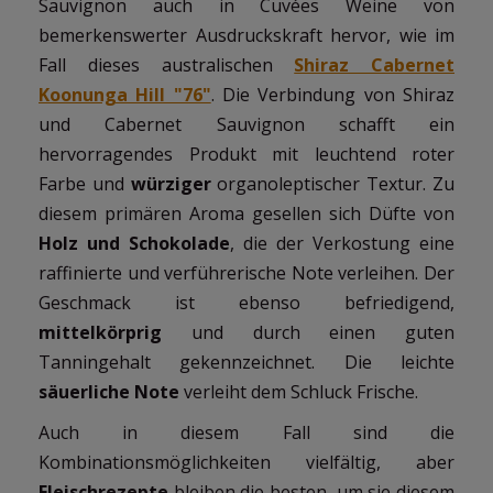
Sauvignon auch in Cuvées Weine von
bemerkenswerter Ausdruckskraft hervor, wie im
Fall dieses australischen
Shiraz Cabernet
Koonunga Hill "76"
. Die Verbindung von Shiraz
und Cabernet Sauvignon schafft ein
hervorragendes Produkt mit leuchtend roter
Farbe und
würziger
organoleptischer Textur. Zu
diesem primären Aroma gesellen sich Düfte von
Holz und Schokolade
, die der Verkostung eine
raffinierte und verführerische Note verleihen. Der
Geschmack ist ebenso befriedigend,
mittelkörprig
und durch einen guten
Tanningehalt gekennzeichnet. Die leichte
säuerliche Note
verleiht dem Schluck Frische.
Auch in diesem Fall sind die
Kombinationsmöglichkeiten vielfältig, aber
Fleischrezepte
bleiben die besten, um sie diesem