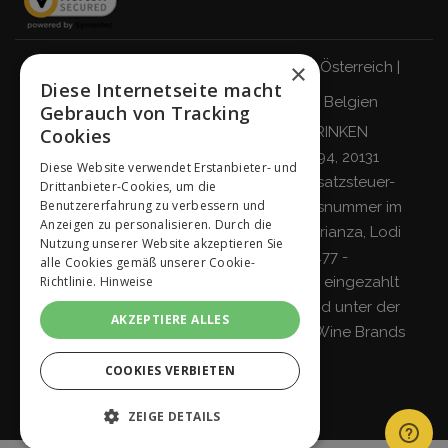
×
Italien
|
Deutschland
|
Großbritannien
|
Österreich
|
Diese Internetseite macht
Schweiz
|
Niederlande
|
Frankreich
|
Belgien
Gebrauch von Tracking
VERANTWORTUNGSBEWUSST TRINKEN
Cookies
Giordano Vini S.p.A.
Viale Abruzzi 94, 20131
Diese Website verwendet Erstanbieter- und
Mailand – Italien - Steuernummer, Umsatzsteuer-
Drittanbieter-Cookies, um die
Benutzererfahrung zu verbessern und
Identifikationsnummer und Eintragungsnummer im
Anzeigen zu personalisieren. Durch die
Handelsregister von Mailand, Monza-Brianza, Lodi
Nutzung unserer Website akzeptieren Sie
04642870960 - R.E.A. MI-2564477 -
alle Cookies gemäß unserer Cookie-
Richtlinie.
Hinweise
Gesellschaftskapital 500.000 Euro voll eingezahlt
Gesellschaft mit einzigem Teilhaber und unter der
AKZEPTIERE ALLES
Leitung und Koordinierung von
Italian Wine Brands
S.p.A.
COOKIES VERBIETEN
ZEIGE DETAILS