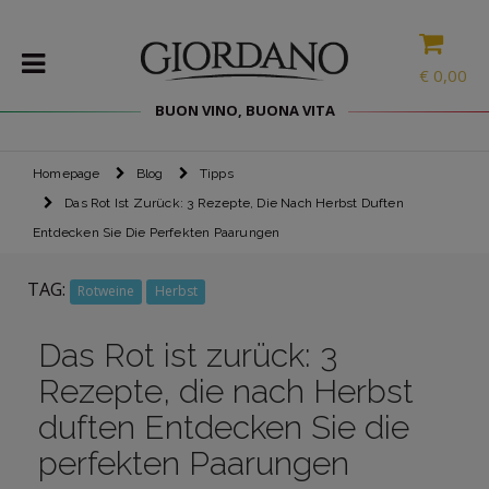
HIER IST DEIN
€
0,00
WILLKOMMENSRABATT
BUON VINO, BUONA VITA
5€
FÜR DEINEN
ERSTEN
Homepage
Blog
Tipps
WEINE
EINKAUF
Das Rot Ist Zurück: 3 Rezepte, Die Nach Herbst Duften
DELIKATESSEN
Entdecken Sie Die Perfekten Paarungen
PROBIERPAKETE
TAG:
Rotweine
Herbst
SPIRITOUSEN
Der Code wird dir zugeschickt, sobald du auf den
ZUBEHÖR
Bestätigungslink geklickt hast, der per E-Mail ankommt.
Das Rot ist zurück: 3
Außerdem erhältst du alle Updates zu unseren Angeboten.
INTERNATIONALE
AUSWAHL
Rezepte, die nach Herbst
Ich bestätige, dass ich die
Datenschutzbestimmungen für den
Newsletter
gelesen habe und 18 Jahre alt bin
duften Entdecken Sie die
ANGEBOTE
perfekten Paarungen
ICH WILL DEN RABATT
BLOG