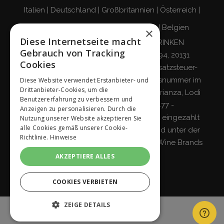
Italien
|
Deutschland
|
Großbritannien
|
Österreich
|
Schweiz
|
Niederlande
|
Frankreich
|
Belgien
×
Diese Internetseite macht
VERANTWORTUNGSBEWUSST TRINKEN
Gebrauch von Tracking
Giordano Vini S.p.A.
Viale Abruzzi 94, 20131
Cookies
Mailand – Italien - Steuernummer, Umsatzsteuer-
Identifikationsnummer und Eintragungsnummer im
Diese Website verwendet Erstanbieter- und
Drittanbieter-Cookies, um die
Handelsregister von Mailand, Monza-Brianza, Lodi
Benutzererfahrung zu verbessern und
04642870960 - R.E.A. MI-2564477 -
Anzeigen zu personalisieren. Durch die
Gesellschaftskapital 500.000 Euro voll eingezahlt
Nutzung unserer Website akzeptieren Sie
alle Cookies gemäß unserer Cookie-
Gesellschaft mit einzigem Teilhaber und unter der
Richtlinie.
Hinweise
Leitung und Koordinierung von
Italian Wine Brands
S.p.A.
AKZEPTIERE ALLES
COOKIES VERBIETEN
ZEIGE DETAILS