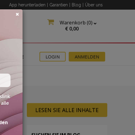
App herunterladen
|
Garantien
|
Blog
|
Über uns
Warenkorb (
0
)
€
0,00
ANGEBOTE
LOGIN
ANMELDEN
slink
alle
LESEN SIE ALLE INHALTE
den
SUCHEN SIE IM BLOG