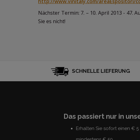
http://www.vinitaly.com/areaEspositori/co
Nächster Termin: 7. – 10. April 2013 - 47.
Sie es nicht!
SCHNELLE LIEFERUNG
Das passiert nur in un
Erhalten Sie sofort einen € 
mindestens € 50