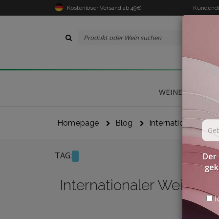
Kostenloser Versand ab 49€
Kundendi
WEINE
DELIK
Homepage
Blog
Internationaler We
TAG:
Der 
gek
Internationaler Weinwet
I