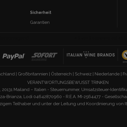
Sicherheit
Garantien
schland
|
Großbritannien
|
Österreich
|
Schweiz
|
Niederlande
|
Fr
VERANTWORTUNGSBEWUSST TRINKEN
, 20131 Mailand – Italien - Steuernummer, Umsatzsteuer-Ident
a-Brianza, Lodi 04642870960 - R.E.A. MI-2564477 - Gesellschaf
nzigem Teilhaber und unter der Leitung und Koordinierung von
I