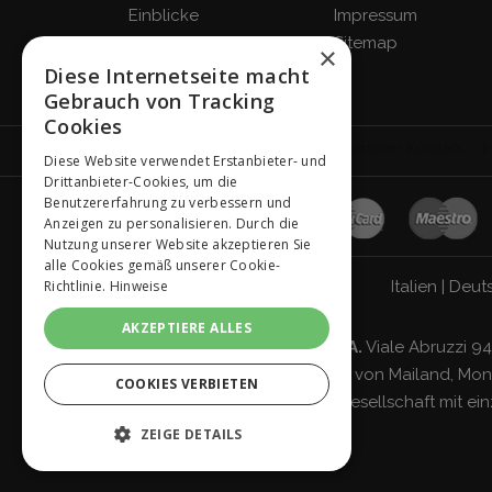
Einblicke
Impressum
Blog
Sitemap
×
FAQ
Diese Internetseite macht
Gebrauch von Tracking
Cookies
Diese Website verwendet Erstanbieter- und
Drittanbieter-Cookies, um die
Benutzererfahrung zu verbessern und
Anzeigen zu personalisieren. Durch die
Nutzung unserer Website akzeptieren Sie
alle Cookies gemäß unserer Cookie-
Italien
|
Deut
Richtlinie.
Hinweise
AKZEPTIERE ALLES
Giordano Vini S.p.A.
Viale Abruzzi 94
Handelsregister von Mailand, Monz
COOKIES VERBIETEN
Gesellschaft mit ei
ZEIGE DETAILS
UNBEDINGT NOTWENDIGE