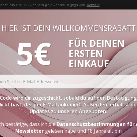
enst, Mo-Fr 8-20 Uhr Sam 9-17 Uhr
0800 3638 460
Kontakt
HIER IST DEIN WILLKOMMENSRABATT
5€
FÜR DEINEN
BUON VINO, BUONA VITA
ERSTEN
ATESSEN
PROBIERPAKETE
SPIRITOUSEN
ZUBEHÖR
EINKAUF
inwettberwerb Vinitaly 2012
Code wird dir zugeschickt, sobald du auf den Bestätigung
lickt hast, der per E-Mail ankommt. Außerdem erhältst du 
Updates zu unseren Angeboten.
tberwerb Vinitaly 2012
ch bestätige, dass ich die
Datenschutzbestimmungen für 
Newsletter
gelesen habe und 18 Jahre alt bin