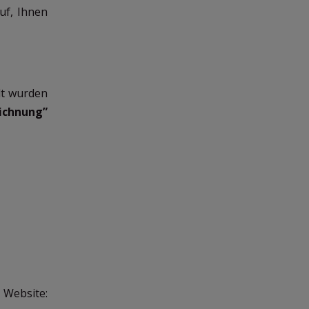
uf, Ihnen
lt wurden
ichnung”
site: