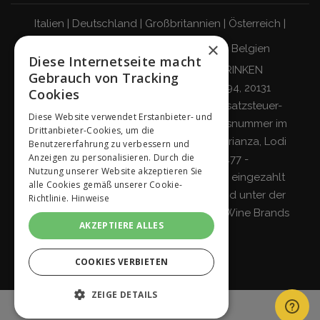
Italien
|
Deutschland
|
Großbritannien
|
Österreich
|
×
Schweiz
|
Niederlande
|
Frankreich
|
Belgien
Diese Internetseite macht
VERANTWORTUNGSBEWUSST TRINKEN
Gebrauch von Tracking
Giordano Vini S.p.A.
Viale Abruzzi 94, 20131
Cookies
Mailand – Italien - Steuernummer, Umsatzsteuer-
Diese Website verwendet Erstanbieter- und
Identifikationsnummer und Eintragungsnummer im
Drittanbieter-Cookies, um die
Handelsregister von Mailand, Monza-Brianza, Lodi
Benutzererfahrung zu verbessern und
Anzeigen zu personalisieren. Durch die
04642870960 - R.E.A. MI-2564477 -
Nutzung unserer Website akzeptieren Sie
Gesellschaftskapital 500.000 Euro voll eingezahlt
alle Cookies gemäß unserer Cookie-
Gesellschaft mit einzigem Teilhaber und unter der
Richtlinie.
Hinweise
Leitung und Koordinierung von
Italian Wine Brands
AKZEPTIERE ALLES
S.p.A.
COOKIES VERBIETEN
ZEIGE DETAILS