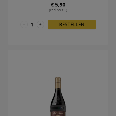
€ 5,90
(cod. 59939)
-
+
BESTELLEN