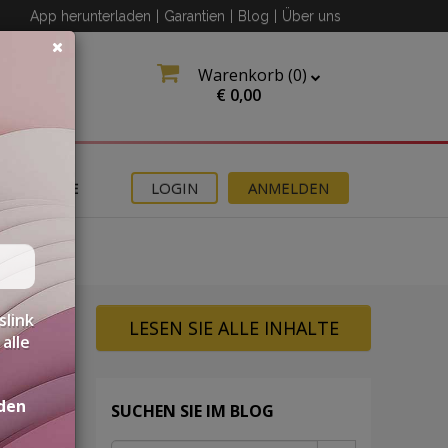
App herunterladen
|
Garantien
|
Blog
|
Über uns
Warenkorb (
0
)
€
0,00
ANGEBOTE
LOGIN
ANMELDEN
slink
LESEN SIE ALLE INHALTE
alle
den
SUCHEN SIE IM BLOG