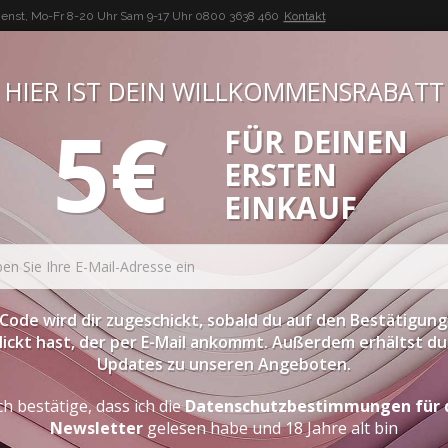
enst, Mo-Fr 8-20 Uhr Sam 9-17 Uhr
0800 3638 460
Kontakt
HIER IST DEIN WILLKOMMENSRABATT
5€
FÜR DEINEN
BUON VINO, BUONA VITA
ERSTEN
ATESSEN
PROBIERPAKETE
SPIRITOUSEN
ZUBEHÖR
EINKAUF
Code wird dir zugeschickt, sobald du auf den Bestätigung
lickt hast, der per E-Mail ankommt. Außerdem erhältst du 
Updates zu unseren Angeboten.
ch bestätige, dass ich die
Datenschutzbestimmungen für 
Newsletter
gelesen habe und 18 Jahre alt bin