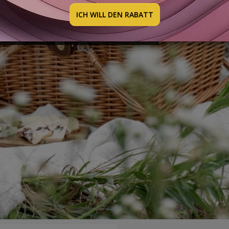
R SIND DIE IDEALEN TOASTS
ICH WILL DEN RABATT