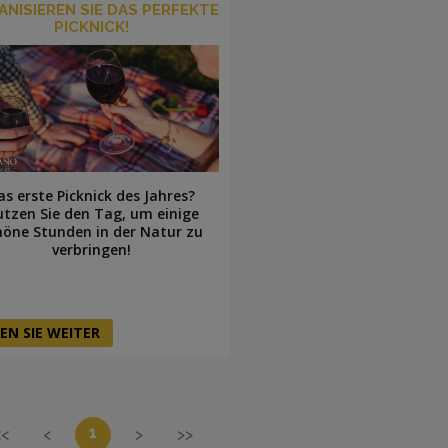
NISIEREN SIE DAS PERFEKTE
PICKNICK!
as erste Picknick des Jahres?
tzen Sie den Tag, um einige
höne Stunden in der Natur zu
verbringen!
EN SIE WEITER
1
<<
<
>
>>