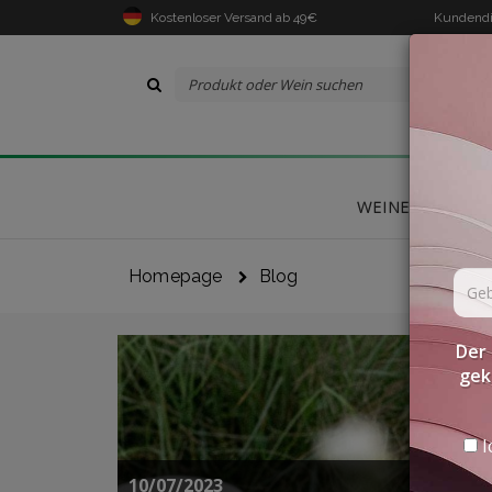
Kostenloser Versand ab 49€
Kundendi
WEINE
DELIK
Homepage
Blog
Der 
gek
I
10/07/2023