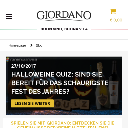
€
0,00
BUON VINO, BUONA VITA
Homepage
Blog
WEINE
DELIKATESSEN
27/10/2017
PROBIERPAKETE
HALLOWEINE QUIZ: SIND SIE
SPIRITOUSEN
BEREIT FÜR DAS SCHAURIGSTE
ZUBEHÖR
FEST DES JAHRES?
INTERNATIONALE
AUSWAHL
LESEN SIE WEITER
ANGEBOTE
SPIELEN SIE MIT GIORDANO: ENTDECKEN SIE DIE
BLOG
GEHEIMNISSE DER WEINE MITTELITALIENS!