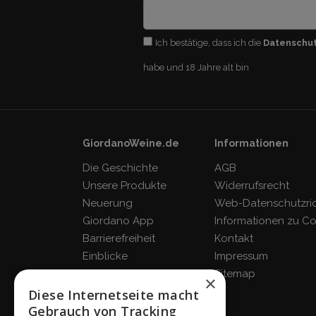
Ich bestätige, dass ich die
Datenschu
habe und 18 Jahre alt bin
GiordanoWeine.de
Informationen
Die Geschichte
AGB
Unsere Produkte
Widerrufsrecht
Neuerung
Web-Datenschutzrich
Giordano App
Informationen zu C
Barrierefreiheit
Kontakt
Einblicke
Impressum
Blog
Sitemap
×
FAQ
Diese Internetseite macht
Gebrauch von Tracking