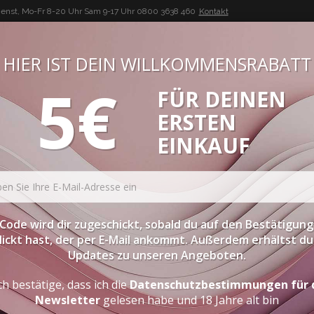
enst, Mo-Fr 8-20 Uhr Sam 9-17 Uhr
0800 3638 460
Kontakt
HIER IST DEIN WILLKOMMENSRABATT
5€
FÜR DEINEN
BUON VINO, BUONA VITA
ERSTEN
ATESSEN
PROBIERPAKETE
SPIRITOUSEN
ZUBEHÖR
EINKAUF
Code wird dir zugeschickt, sobald du auf den Bestätigung
lickt hast, der per E-Mail ankommt. Außerdem erhältst du 
Updates zu unseren Angeboten.
ch bestätige, dass ich die
Datenschutzbestimmungen für 
Newsletter
gelesen habe und 18 Jahre alt bin