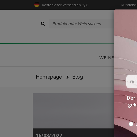
Kostenloser Versand ab 49€
Kundendi
WEINE
DELIK
Homepage
Blog
Der 
gek
I
16/08/2022