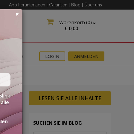
App herunterladen
|
Garantien
|
Blog
|
Über uns
Warenkorb (
0
)
€
0,00
ANGEBOTE
LOGIN
ANMELDEN
slink
LESEN SIE ALLE INHALTE
alle
den
SUCHEN SIE IM BLOG