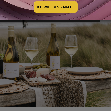
E FÜR EINEN SPRITZIGEN AUGUST
ICH WILL DEN RABATT