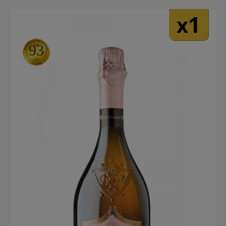
1
x
93