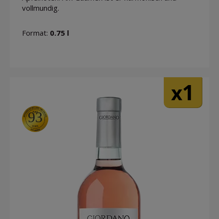
vollmundig.
Format:
0.75 l
1
x
93