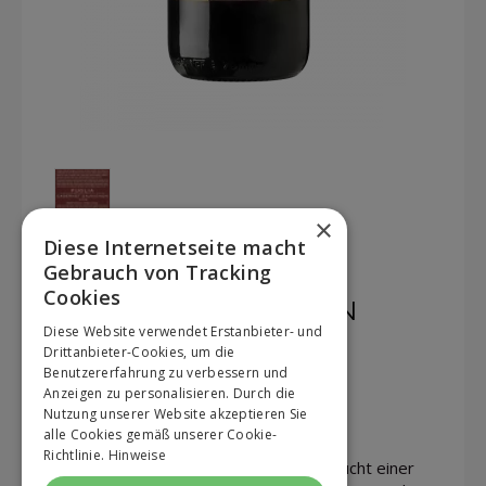
×
Diese Internetseite macht
Gebrauch von Tracking
Cookies
CABERNET SAUVIGNON
Diese Website verwendet Erstanbieter- und
PUGLIA IGT
Drittanbieter-Cookies, um die
Benutzererfahrung zu verbessern und
Anzeigen zu personalisieren. Durch die
Trockener ROTWEIN
Nutzung unserer Website akzeptieren Sie
2025
alle Cookies gemäß unserer Cookie-
Richtlinie.
Hinweise
Internationaler Rotwein, der aus der Frucht einer