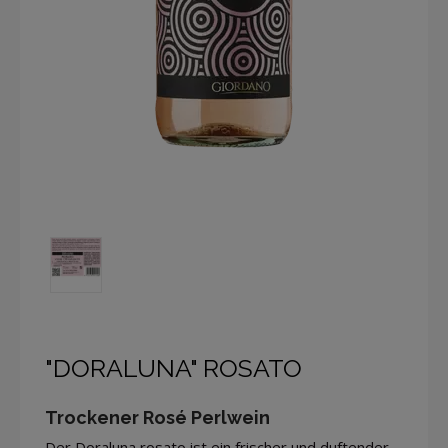
"DORALUNA" ROSATO
Trockener Rosé Perlwein
Der Doraluna rosato ist ein frischer und duftender