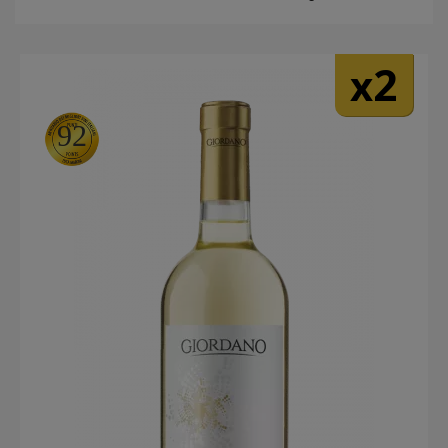
2
x
92