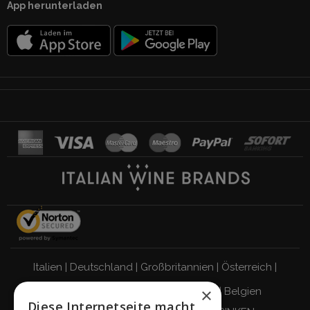
App herunterladen
Italien
|
Deutschland
|
Großbritannien
|
Österreich
|
×
Schweiz
|
Niederlande
|
Frankreich
|
Belgien
Diese Internetseite macht