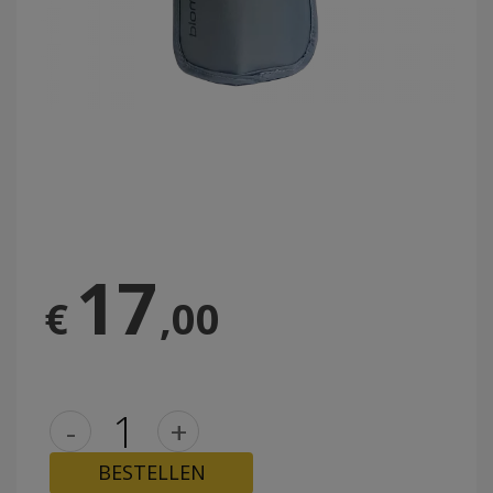
17
€
,00
-
+
BESTELLEN