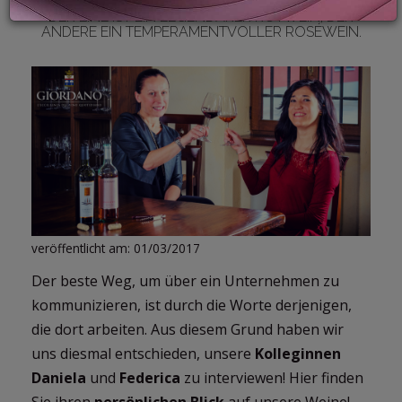
VERSETZEN? HIER SIND EINIGE ANHALTSPUNKTE:
DER EINE IST EIN LEGENDÄRER ROTWEIN, DER
ANDERE EIN TEMPERAMENTVOLLER ROSÉWEIN.
LOGIN
veröffentlicht am: 01/03/2017
Der beste Weg, um über ein Unternehmen zu
kommunizieren, ist durch die Worte derjenigen,
die dort arbeiten. Aus diesem Grund haben wir
uns diesmal entschieden, unsere
Kolleginnen
Daniela
und
Federica
zu interviewen! Hier finden
Sie ihren
persönlichen Blick
auf unsere Weine!