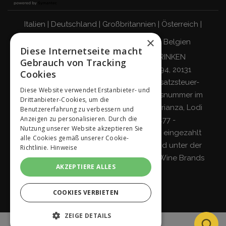
Italien
|
Deutschland
|
Großbritannien
|
Österreich
|
×
Schweiz
|
Niederlande
|
Frankreich
|
Belgien
Diese Internetseite macht
VERANTWORTUNGSBEWUSST TRINKEN
Gebrauch von Tracking
Giordano Vini S.p.A.
Viale Abruzzi 94, 20131
Cookies
Mailand – Italien - Steuernummer, Umsatzsteuer-
Diese Website verwendet Erstanbieter- und
Identifikationsnummer und Eintragungsnummer im
Drittanbieter-Cookies, um die
Handelsregister von Mailand, Monza-Brianza, Lodi
Benutzererfahrung zu verbessern und
Anzeigen zu personalisieren. Durch die
04642870960 - R.E.A. MI-2564477 -
Nutzung unserer Website akzeptieren Sie
Gesellschaftskapital 500.000 Euro voll eingezahlt
alle Cookies gemäß unserer Cookie-
Gesellschaft mit einzigem Teilhaber und unter der
Richtlinie.
Hinweise
Leitung und Koordinierung von
Italian Wine Brands
AKZEPTIERE ALLES
S.p.A.
COOKIES VERBIETEN
ZEIGE DETAILS