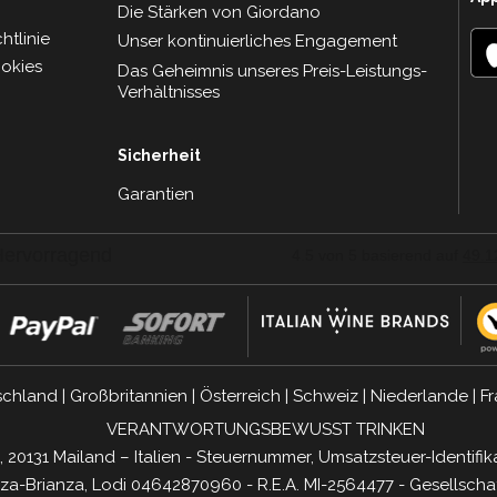
Die Stärken von Giordano
tlinie
Unser kontinuierliches Engagement
ookies
Das Geheimnis unseres Preis-Leistungs-
Verhàltnisses
Sicherheit
Garantien
schland
|
Großbritannien
|
Österreich
|
Schweiz
|
Niederlande
|
Fr
VERANTWORTUNGSBEWUSST TRINKEN
, 20131 Mailand – Italien - Steuernummer, Umsatzsteuer-Ident
a-Brianza, Lodi 04642870960 - R.E.A. MI-2564477 - Gesellschaf