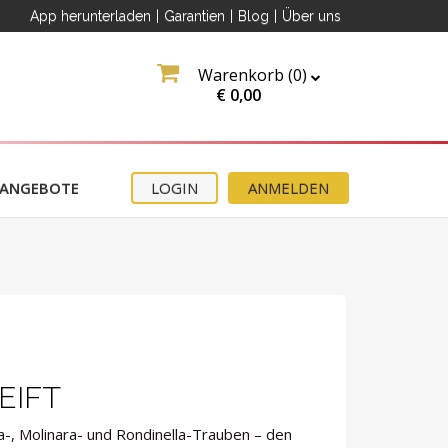
App herunterladen
|
Garantien
|
Blog
|
Über uns
Warenkorb (
0
)
€
0,00
ANGEBOTE
LOGIN
ANMELDEN
EIFT
-, Molinara- und Rondinella-Trauben – den