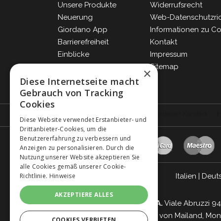
Unsere Produkte
Widerrufsrecht
Neuerung
Web-Datenschutzrich
Giordano App
Informationen zu C
Barrierefreiheit
Kontakt
Einblicke
Impressum
Blog
Sitemap
×
FAQ
Diese Internetseite macht
Gebrauch von Tracking
Cookies
Diese Website verwendet Erstanbieter- und
Drittanbieter-Cookies, um die
Benutzererfahrung zu verbessern und
Anzeigen zu personalisieren. Durch die
Nutzung unserer Website akzeptieren Sie
alle Cookies gemäß unserer Cookie-
Italien
|
Deut
Richtlinie.
Hinweise
AKZEPTIERE ALLES
Giordano Vini S.p.A.
Viale Abruzzi 94
Handelsregister von Mailand, Monz
COOKIES VERBIETEN