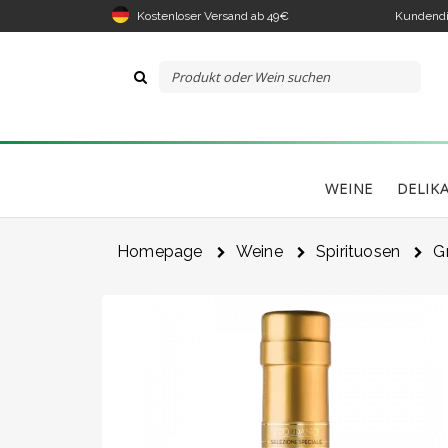
Kostenloser Versand ab 49€
Kundendi
WEINE
DELIK
Homepage
Weine
Spirituosen
G