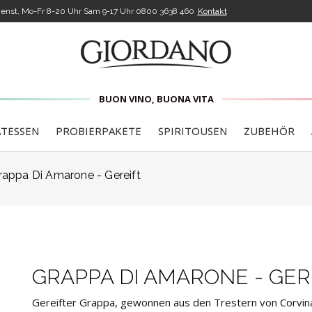
enst, Mo-Fr 8-20 Uhr Sam 9-17 Uhr
0800 3638 460
Kontakt
BUON VINO, BUONA VITA
ATESSEN
PROBIERPAKETE
SPIRITOUSEN
ZUBEHÖR
rappa Di Amarone - Gereift
GRAPPA DI AMARONE - GER
Gereifter Grappa, gewonnen aus den Trestern von Corvina