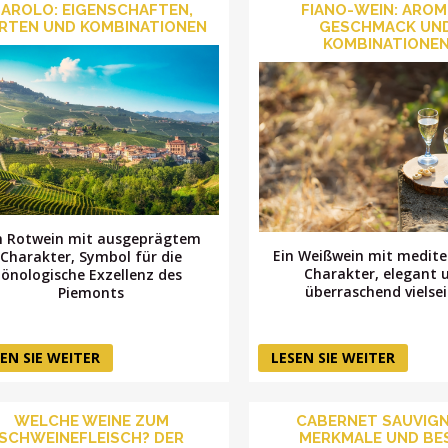
AROLO: EIGENSCHAFTEN,
FIANO-WEIN: AROM
RTEN UND KOMBINATIONEN
GESCHMACK UN
KOMBINATIONE
n Rotwein mit ausgeprägtem
Ein Weißwein mit medit
Charakter, Symbol für die
Charakter, elegant 
önologische Exzellenz des
überraschend vielsei
Piemonts
EN SIE WEITER
LESEN SIE WEITER
WELCHE WEINE ZUM
CABERNET SAUVIG
SCHWEINEFLEISCH? DER
MERKMALE UND BE