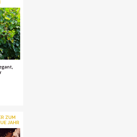
N
legant,
r
ER ZUM
UE JAHR