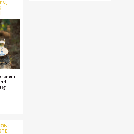
EN,
D
N
erranem
und
tig
NON:
STE