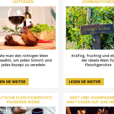
LEITFADEN
KOMBINATIONE
Wie man den richtigen Wein
Kräftig, fruchtig und e
swählt, um jeden Schnitt und
der ideale Wein fü
jedes Rezept zu veredeln
Fleischgerichte
EN SIE WEITER
LESEN SIE WEITER
UTSCHE FLEISCHGERICHTE:
SEKT UND CHAMPAGN
PASSENDE WEINE
ANSTOSSEN AUF DAS NE