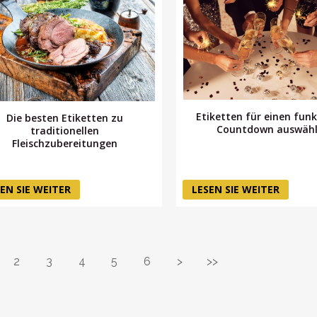
Etiketten für einen fun
Die besten Etiketten zu
Countdown auswäh
traditionellen
Fleischzubereitungen
EN SIE WEITER
LESEN SIE WEITER
2
3
4
5
6
>
>>