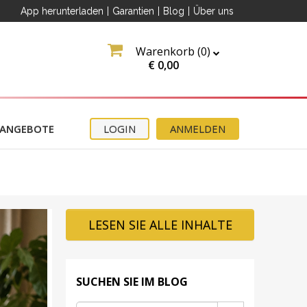
App herunterladen
|
Garantien
|
Blog
|
Über uns
Warenkorb (
0
)
€
0,00
ANGEBOTE
LOGIN
ANMELDEN
LESEN SIE ALLE INHALTE
SUCHEN SIE IM BLOG