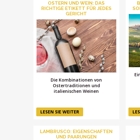
OSTERN UND WEIN: DAS
B
RICHTIGE ETIKETT FÜR JEDES
SO
GERICHT
Ei
Die Kombinationen von
Ostertraditionen und
italienischen Weinen
LESEN SIE WEITER
LES
LAMBRUSCO: EIGENSCHAFTEN
UND PAARUNGEN