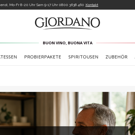
enst, Mo-Fr 8-20 Uhr Sam 9-17 Uhr
0800 3638 460
Kontakt
BUON VINO, BUONA VITA
ATESSEN
PROBIERPAKETE
SPIRITOUSEN
ZUBEHÖR