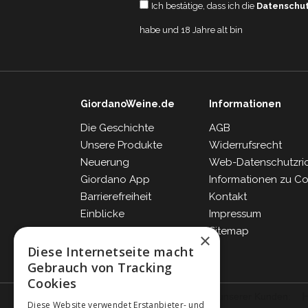
Ich bestätige, dass ich die
Datenschu
habe und 18 Jahre alt bin
GiordanoWeine.de
Informationen
Die Geschichte
AGB
Unsere Produkte
Widerrufsrecht
Neuerung
Web-Datenschutzrich
Giordano App
Informationen zu C
Barrierefreiheit
Kontakt
Einblicke
Impressum
Blog
Sitemap
×
FAQ
Diese Internetseite macht
Gebrauch von Tracking
Cookies
Diese Website verwendet Erstanbieter- und