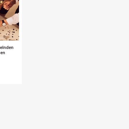
kelnden
len