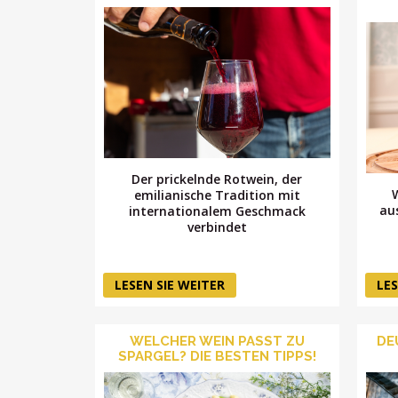
Der prickelnde Rotwein, der
emilianische Tradition mit
au
internationalem Geschmack
verbindet
LESEN SIE WEITER
LES
WELCHER WEIN PASST ZU
DE
SPARGEL? DIE BESTEN TIPPS!