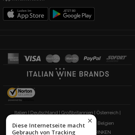
Italien
|
Deutschland
|
Großbritannien
|
Österreich
|
×
Schweiz
|
Niederlande
|
Frankreich
|
Belgien
Diese Internetseite macht
Gebrauch von Tracking
VERANTWORTUNGSBEWUSST TRINKEN