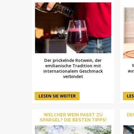
Der prickelnde Rotwein, der
emilianische Tradition mit
au
internationalem Geschmack
verbindet
LESEN SIE WEITER
LES
WELCHER WEIN PASST ZU
DE
SPARGEL? DIE BESTEN TIPPS!