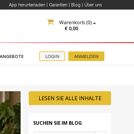
App herunterladen
|
Garantien
|
Blog
|
Über uns
Warenkorb (
0
)
€
0,00
ANGEBOTE
LOGIN
ANMELDEN
LESEN SIE ALLE INHALTE
SUCHEN SIE IM BLOG