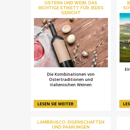
OSTERN UND WEIN: DAS
B
RICHTIGE ETIKETT FÜR JEDES
SO
GERICHT
Ei
Die Kombinationen von
Ostertraditionen und
italienischen Weinen
LESEN SIE WEITER
LES
LAMBRUSCO: EIGENSCHAFTEN
UND PAARUNGEN