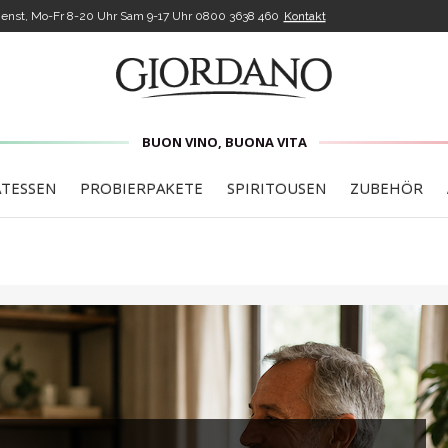
enst, Mo-Fr 8-20 Uhr Sam 9-17 Uhr
0800 3638 460
Kontakt
BUON VINO, BUONA VITA
ATESSEN
PROBIERPAKETE
SPIRITOUSEN
ZUBEHÖR