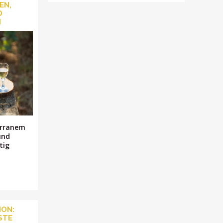
EN,
D
N
erranem
und
tig
NON:
STE