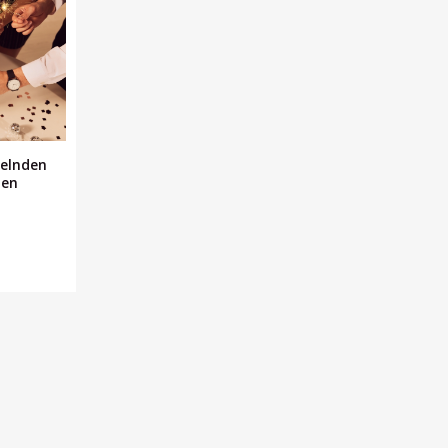
kelnden
len