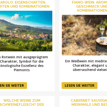
AROLO: EIGENSCHAFTEN,
FIANO-WEIN: AROM
RTEN UND KOMBINATIONEN
GESCHMACK UN
KOMBINATIONE
n Rotwein mit ausgeprägtem
Ein Weißwein mit medit
Charakter, Symbol für die
Charakter, elegant 
önologische Exzellenz des
überraschend vielsei
Piemonts
EN SIE WEITER
LESEN SIE WEITER
WELCHE WEINE ZUM
CABERNET SAUVIG
SCHWEINEFLEISCH? DER
MERKMALE UND BE