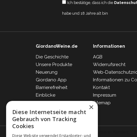
Ich bestätige, dass ich die
Datenschu
habe und 18 Jahre alt bin
GiordanoWeine.de
Informationen
Die Geschichte
AGB
Unsere Produkte
Widerrufsrecht
Neuerung
Web-Datenschutzrich
Giordano App
Informationen zu C
Barrierefreiheit
Kontakt
Einblicke
Impressum
Blog
Sitemap
×
FAQ
Diese Internetseite macht
Gebrauch von Tracking
Cookies
Diese Website verwendet Erstanbieter- und