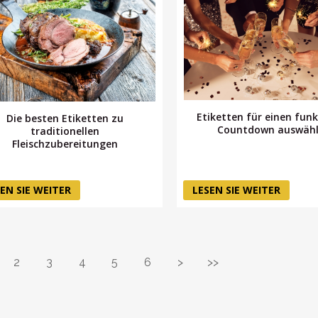
Etiketten für einen fun
Die besten Etiketten zu
Countdown auswäh
traditionellen
Fleischzubereitungen
EN SIE WEITER
LESEN SIE WEITER
2
3
4
5
6
>
>>