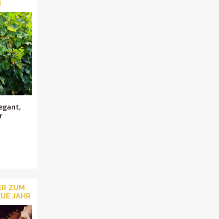
N
legant,
r
ER ZUM
UE JAHR