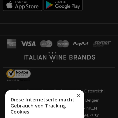
Italien
|
Deutschland
|
Großbritannien
|
Österreich
|
×
Diese Internetseite macht
Schweiz
|
Niederlande
|
Frankreich
|
Belgien
Gebrauch von Tracking
VERANTWORTUNGSBEWUSST TRINKEN
Cookies
Giordano Vini S.p.A.
Viale Abruzzi 94, 20131