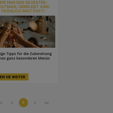
WIE MAN DAS SILVESTER-
ESTMAHL ÜBERLEBT (UND
FRÖHLICH ANSTÖSST)
ige Tipps für die Zubereitung
ines ganz besonderen Menüs
EN SIE WEITER
1
<<
<
>
>>