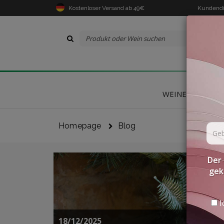
Kostenloser Versand ab 49€
Kundendi
WEINE
DELIK
Homepage
Blog
Der 
gek
I
18/12/2025