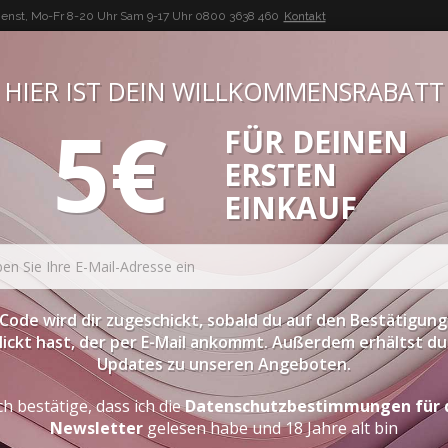
enst, Mo-Fr 8-20 Uhr Sam 9-17 Uhr
0800 3638 460
Kontakt
HIER IST DEIN WILLKOMMENSRABATT
5€
FÜR DEINEN
BUON VINO, BUONA VITA
ERSTEN
ATESSEN
PROBIERPAKETE
SPIRITOUSEN
ZUBEHÖR
EINKAUF
Code wird dir zugeschickt, sobald du auf den Bestätigung
lickt hast, der per E-Mail ankommt. Außerdem erhältst du 
Updates zu unseren Angeboten.
ch bestätige, dass ich die
Datenschutzbestimmungen für 
Newsletter
gelesen habe und 18 Jahre alt bin