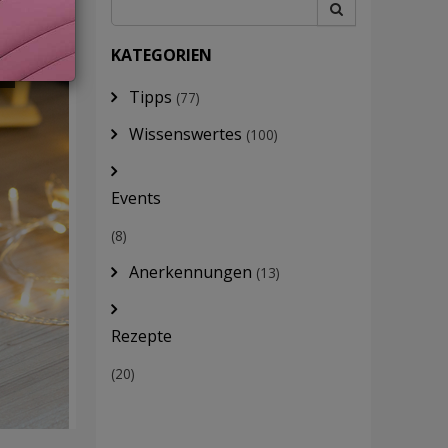
R
KATEGORIEN
Tipps
(77)
Wissenswertes
(100)
Events
(8)
Anerkennungen
(13)
Rezepte
(20)