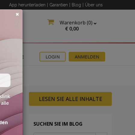
App herunterladen
|
Garantien
|
Blog
|
Über uns
Warenkorb (
0
)
€
0,00
ANGEBOTE
LOGIN
ANMELDEN
slink
LESEN SIE ALLE INHALTE
alle
den
SUCHEN SIE IM BLOG