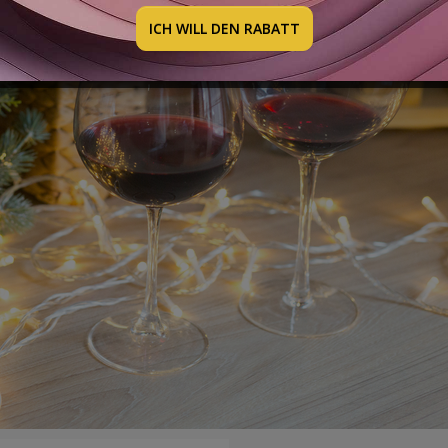
EN ROTWEINE FÜR DAS SILVESTERDINNE
ICH WILL DEN RABATT