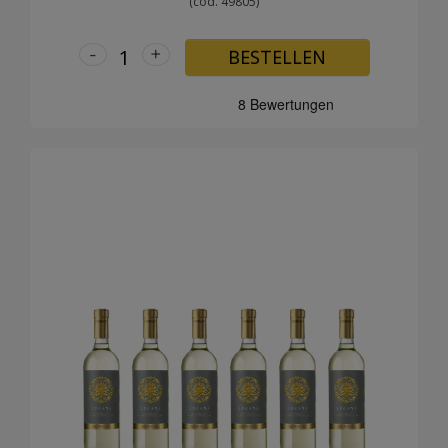
(cod. 49805)
-
+
BESTELLEN