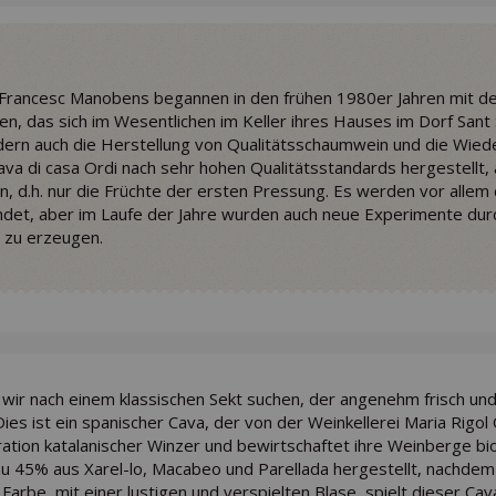
n Francesc Manobens begannen in den frühen 1980er Jahren mit d
, das sich im Wesentlichen im Keller ihres Hauses im Dorf Sant S
ndern auch die Herstellung von Qualitätsschaumwein und die Wiede
va di casa Ordi nach sehr hohen Qualitätsstandards hergestellt
n, d.h. nur die Früchte der ersten Pressung. Es werden vor allem
ndet, aber im Laufe der Jahre wurden auch neue Experimente dur
 zu erzeugen.
wir nach einem klassischen Sekt suchen, der angenehm frisch und tr
Dies ist ein spanischer Cava, der von der Weinkellerei Maria Rigol
ation katalanischer Winzer und bewirtschaftet ihre Weinberge bio
zu 45% aus Xarel-lo, Macabeo und Parellada hergestellt, nachdem 
 Farbe, mit einer lustigen und verspielten Blase, spielt dieser Cava 