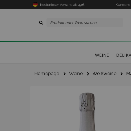
Kostenloser Versand ab 49€
Kundendi
WEINE
DELIK
Homepage
Weine
Weißweine
Ma
Der 
gek
I