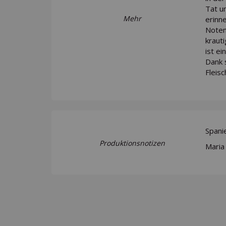
Tat u
Mehr
erinn
Noten
kraut
ist ei
Dank 
Fleisc
Spani
Produktionsnotizen
Maria 