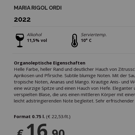
MARIA RIGOL ORDI
ICH WILL DEN RABATT
2022
Alkohol
Serviertemp.
11,5% vol
10° C
Organoleptische Eigenschaften
Helle Farbe, heller Rand und deutlicher Hauch von Zitruss
Aprikosen und Pfirsiche. Subtile blumige Noten. Mit der Sau
tropische Noten, Ananas und Mango. Krautige Anis- und W
eine würzige Spitze und einen Hauch von Hefe. Eleganter un
verspielten Blase, die uns einen mittleren Körper mit einer
leicht adstringierenden Note begleitet. Sehr erfrischend
Format 0.75 l.
(€ 22,53/lt.)
16
€
,90