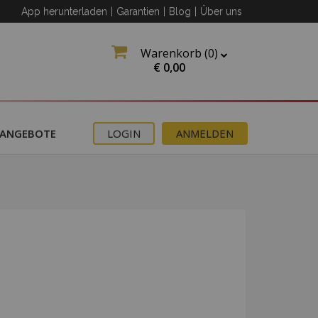
App herunterladen
|
Garantien
|
Blog
|
Über uns
Warenkorb (
0
)
€
0,00
ANGEBOTE
LOGIN
ANMELDEN
slink
alle
den