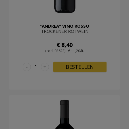
"ANDREA" VINO ROSSO
TROCKENER ROTWEIN
€ 8,40
(cod. 03623) - € 11,20/lt.
-
+
BESTELLEN