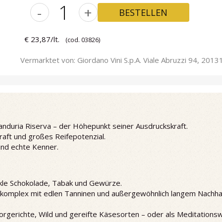
-
+
BESTELLEN
€ 23,87/lt.
(cod. 03826)
Vermarktet von: Giordano Vini S.p.A. Viale Abruzzi 94, 20131
anduria Riserva – der Höhepunkt seiner Ausdruckskraft.
aft und großes Reifepotenzial.
nd echte Kenner.
nkle Schokolade, Tabak und Gewürze.
omplex mit edlen Tanninen und außergewöhnlich langem Nachhal
rgerichte, Wild und gereifte Käsesorten – oder als Meditationsw