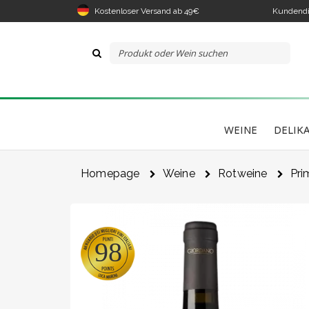
Kostenloser Versand ab 49€
Kundendi
WEINE
DELIK
Homepage
Weine
Rotweine
Pri
98