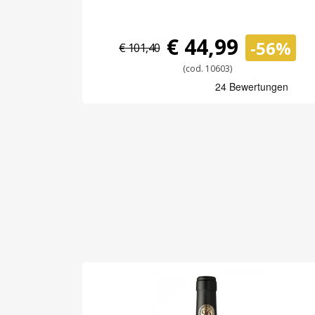
€ 44,99
-56%
€ 101,40
(cod. 10603)