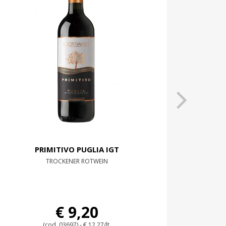
PRIMITIVO PUGLIA IGT
TROCKENER ROTWEIN
€ 9,20
(cod. 03697) - € 12,27/lt.