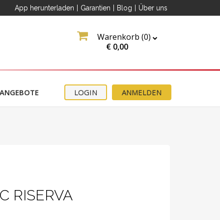
App herunterladen
|
Garantien
|
Blog
|
Über uns
Warenkorb (
0
)
€
0,00
ANGEBOTE
LOGIN
ANMELDEN
C RISERVA