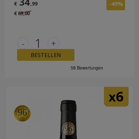
34
-49%
€
,99
€ 69,00
-
+
BESTELLEN
6
x
96