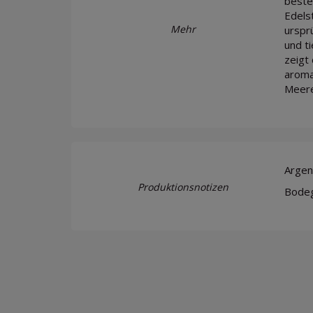
beste
Edels
Mehr
urspr
und t
zeigt
aroma
Meere
Argen
Produktionsnotizen
Bodeg