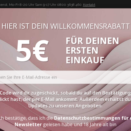
enst, Mo-Fr 8-20 Uhr Sam 9-17 Uhr
0800 3638 460
Kontakt
HIER IST DEIN WILLKOMMENSRABATT
5€
FÜR DEINEN
BUON VINO, BUONA VITA
ERSTEN
ATESSEN
PROBIERPAKETE
SPIRITOUSEN
ZUBEHÖR
EINKAUF
odega Andeluna
"andeluna 1300" Torrontes
Code wird dir zugeschickt, sobald du auf den Bestätigung
lickt hast, der per E-Mail ankommt. Außerdem erhältst du 
Updates zu unseren Angeboten.
"ANDELUNA 1300" TORRON
ch bestätige, dass ich die
Datenschutzbestimmungen für 
Newsletter
gelesen habe und 18 Jahre alt bin
100% ARGENTINISCH