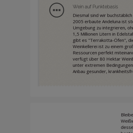
Wein auf Punktebasis
Diesmal sind wir buchstäblich
2005 erbaute Andeluna ist sto
Umgebung zu integrieren, oh
1,5 Millionen Litern in Edelst
gibt es "Terrakotta-Öfen", di
Weinkellerei ist zu einem gr
Ressourcen perfekt miteinand
verfügt über 80 Hektar Weinb
unter extremen Bedingungen ü
Anbau gesunder, krankheitsfr
Bleib
Weißw
desse