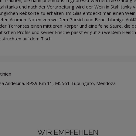
n Trauben, die dann pneumatisch gepresst werden. Die Gärung erf
tahltanks und nach der Verarbeitung wird der Wein in Stahltanks ve
ünglichen Rebsorte zu erhalten. Im Glas entdeckt man einen Wein 
iefen Aromen. Noten von weißem Pfirsich und Birne, blumige Ank
 der Torrontes einen mittleren Körper und eine feine Säure, die d
tischen Profils und seiner Frische passt er gut zu weißem Fleisch,
sfrüchten auf dem Tisch.
tinien
a Andeluna. RP89 Km 11, M5561 Tupungato, Mendoza
WIR EMPFEHLEN