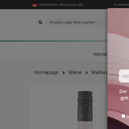
Kostenloser Versand ab 49€
Kundendi
WEINE
DELIK
Homepage
Weine
Weißweine
B
Der 
gek
I