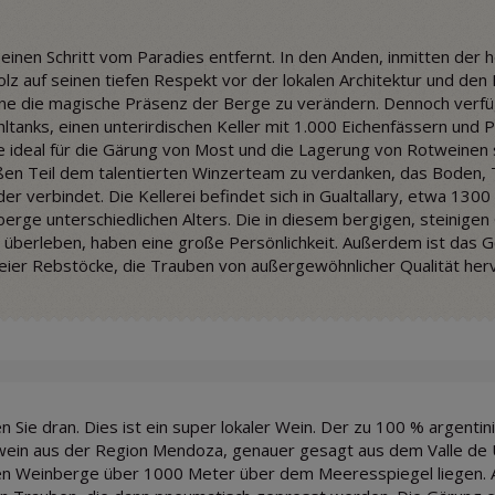
 einen Schritt vom Paradies entfernt. In den Anden, inmitten der
lz auf seinen tiefen Respekt vor der lokalen Architektur und den M
ne die magische Präsenz der Berge zu verändern. Dennoch verfü
ahltanks, einen unterirdischen Keller mit 1.000 Eichenfässern und 
e ideal für die Gärung von Most und die Lagerung von Rotweinen s
oßen Teil dem talentierten Winzerteam zu verdanken, das Boden,
er verbindet. Die Kellerei befindet sich in Gualtallary, etwa 1
erge unterschiedlichen Alters. Die in diesem bergigen, steinigen
berleben, haben eine große Persönlichkeit. Außerdem ist das Geb
eier Rebstöcke, die Trauben von außergewöhnlicher Qualität her
en Sie dran. Dies ist ein super lokaler Wein. Der zu 100 % argent
ein aus der Region Mendoza, genauer gesagt aus dem Valle de Uco
n Weinberge über 1000 Meter über dem Meeresspiegel liegen. A