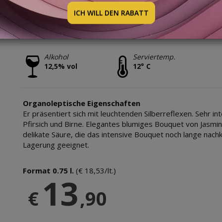
BODEGA ANDELUNA
ICH WILL DEN RABATT
2025
Alkohol
Serviertemp.
12,5% vol
12° C
Organoleptische Eigenschaften
Er präsentiert sich mit leuchtenden Silberreflexen. Sehr 
Pfirsich und Birne. Elegantes blumiges Bouquet von Jasmi
delikate Säure, die das intensive Bouquet noch lange nachkl
Lagerung geeignet.
Format 0.75 l.
(€ 18,53/lt.)
13
€
,90