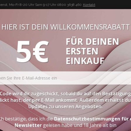
enst, Mo-Fr 8-20 Uhr Sam 9-17 Uhr
0800 3638 460
Kontakt
HIER IST DEIN WILLKOMMENSRABATT
5€
FÜR DEINEN
BUON VINO, BUONA VITA
ERSTEN
ATESSEN
PROBIERPAKETE
SPIRITOUSEN
ZUBEHÖR
EINKAUF
dega La Rosa
"hereford" Malbec
Code wird dir zugeschickt, sobald du auf den Bestätigung
lickt hast, der per E-Mail ankommt. Außerdem erhältst du 
Updates zu unseren Angeboten.
"HEREFORD" MALBEC
ch bestätige, dass ich die
Datenschutzbestimmungen für 
Newsletter
gelesen habe und 18 Jahre alt bin
DER ECHTE GESCHMACK EINES MALBEC AUS 