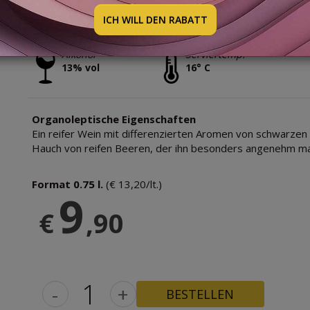
BODEGA LA ROSA
ICH WILL DEN RABATT
Alkohol
Serviertemp.
13% vol
16° C
Organoleptische Eigenschaften
Ein reifer Wein mit differenzierten Aromen von schwarze
Hauch von reifen Beeren, der ihn besonders angenehm ma
Format 0.75 l.
(€ 13,20/lt.)
9
€
,90
-
+
BESTELLEN