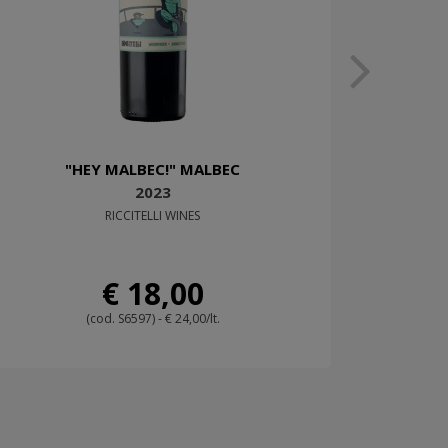
"HEY MALBEC!" MALBEC
2023
RICCITELLI WINES
€ 18,00
(cod. S6597) - € 24,00/lt.