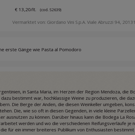
€ 13,20/lt.
(cod. S2639)
Vermarktet von: Giordano Vini S.p.A. Viale Abruzzi 94, 20131
che erste Gänge wie Pasta al Pomodoro
 Argentinien, in Santa Maria, im Herzen der Region Mendoza, die
 dazu bestimmt war, hochklassige Weine zu produzieren, die dazu 
obern. Die Berge der Anden, die diesen Weinkeller umgeben, konst
hen. Die, wie so oft in diesen Gegenden, in viele kleine Parzelle
er ausnutzen zu können. Darüber hinaus kann die Bodega La Rosa
erarbeitet werden und wo die verschiedenen Reifungsverläufe je 
 die für ein immer breiteres Publikum von Enthusiasten bestimmt 