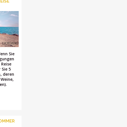
REISE
Wenn Sie
egungen
 Reise
 Sie 5
n, deren
 Weine,
en).
SOMMER