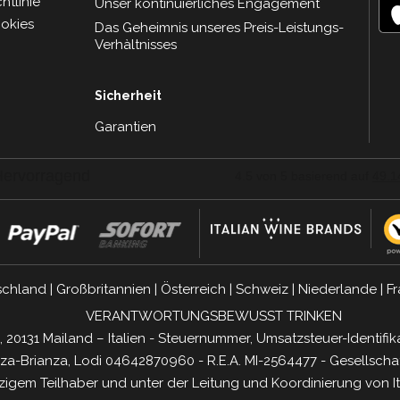
tlinie
Unser kontinuierliches Engagement
ookies
Das Geheimnis unseres Preis-Leistungs-
Verhàltnisses
Sicherheit
Garantien
schland
|
Großbritannien
|
Österreich
|
Schweiz
|
Niederlande
|
Fr
VERANTWORTUNGSBEWUSST TRINKEN
, 20131 Mailand – Italien - Steuernummer, Umsatzsteuer-Ident
a-Brianza, Lodi 04642870960 - R.E.A. MI-2564477 - Gesellschaf
nzigem Teilhaber und unter der Leitung und Koordinierung von
I