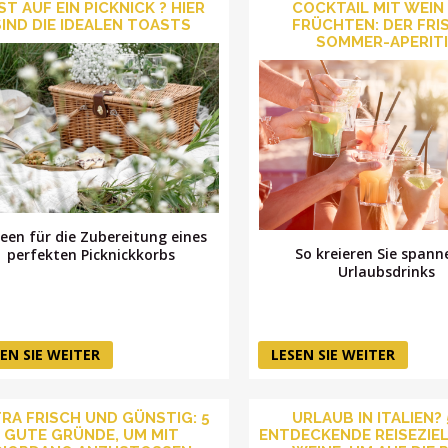
ST AUF EIN PICKNICK ? HIER
COCKTAIL MIT WEIN
SIND DIE IDEALEN TOASTS
FRÜCHTEN: DER FRI
SOMMER-APERITI
deen für die Zubereitung eines
So kreieren Sie span
perfekten Picknickkorbs
Urlaubsdrinks
EN SIE WEITER
LESEN SIE WEITER
RA FRISCH UND GÜNSTIG: 5
URLAUB IN ITALIEN? 
GUTE GRÜNDE, UM MIT
ENTDECKENDE REISEZIEL