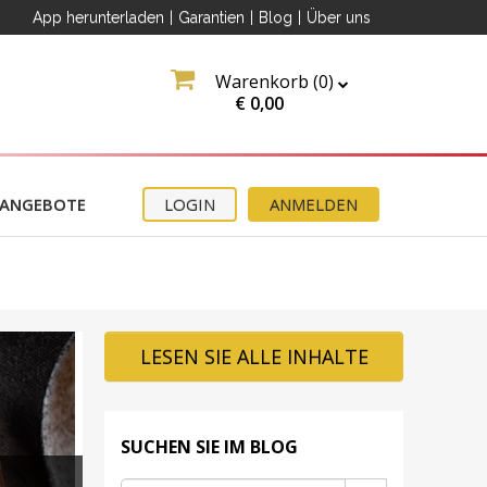
App herunterladen
|
Garantien
|
Blog
|
Über uns
Warenkorb (
0
)
€
0,00
ANGEBOTE
LOGIN
ANMELDEN
LESEN SIE ALLE INHALTE
SUCHEN SIE IM BLOG