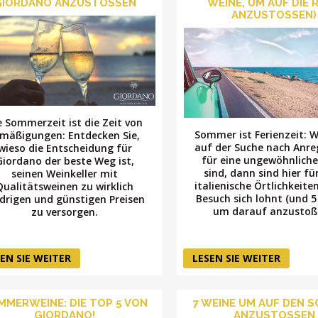
GIORDANO ANZUSTOSSEN
WEINE, UM AUF DIE 
ANZUSTOSSEN)
e Sommerzeit ist die Zeit von
Sommer ist Ferienzeit: 
rmäßigungen: Entdecken Sie,
auf der Suche nach Anr
wieso die Entscheidung für
für eine ungewöhnliche
Giordano der beste Weg ist,
sind, dann sind hier für
seinen Weinkeller mit
italienische Örtlichkeite
Qualitätsweinen zu wirklich
Besuch sich lohnt (und 5
edrigen und günstigen Preisen
um darauf anzustoß
zu versorgen.
EN SIE WEITER
LESEN SIE WEITER
MMERWEINE: DIE TOP 5 VON
7 WEINE UM AUF DEN 
GIORDANO!
ANZUSTOSSEN