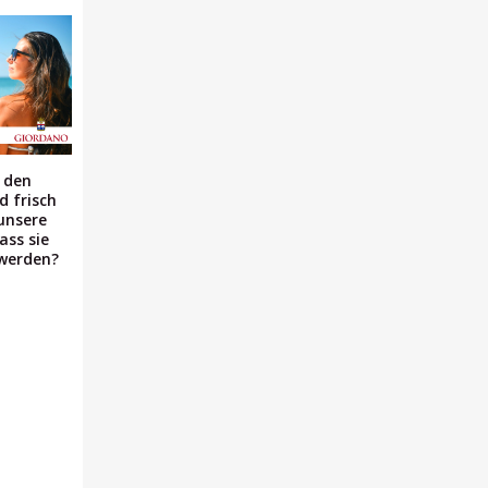
 den
 frisch
unsere
ass sie
 werden?