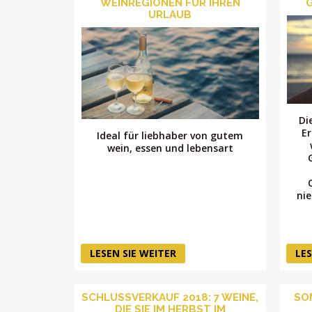
WEINREGIONEN FÜR IHREN
URLAUB
Di
E
Ideal für liebhaber von gutem
wein, essen und lebensart
ni
LESEN SIE WEITER
LES
SCHLUSSVERKAUF 2018: 7 WEINE,
SO
DIE SIE IM HERBST IM