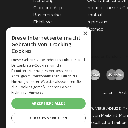
Neuerung
Web-Datenschutzrich
Giordano App
Informationen zu C
Barrierefreiheit
Kontakt
Einblicke
Impressum
Blog
Sitemap
×
FAQ
Diese Internetseite macht
Gebrauch von Tracking
Cookies
Diese Website verwendet Erstanbieter- und
Drittanbieter-Cookies, um die
Benutzererfahrung zu verbessern und
Anzeigen zu personalisieren. Durch die
Nutzung unserer Website akzeptieren Sie
alle Cookies gemäß unserer Cookie-
Italien
|
Deut
Richtlinie.
Hinweise
AKZEPTIERE ALLES
Giordano Vini S.p.A.
Viale Abruzzi 94
Handelsregister von Mailand, Monz
COOKIES VERBIETEN
Gesellschaft mit ei