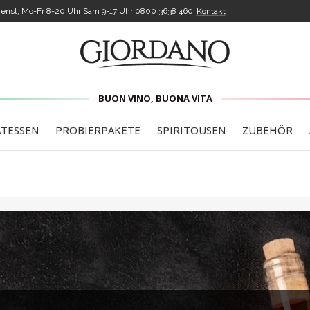
enst, Mo-Fr 8-20 Uhr Sam 9-17 Uhr
0800 3638 460
Kontakt
BUON VINO, BUONA VITA
ATESSEN
PROBIERPAKETE
SPIRITOUSEN
ZUBEHÖR