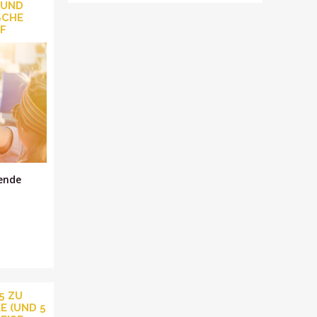
 UND
SCHE
F
nende
5 ZU
E (UND 5