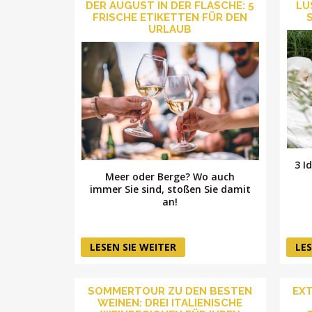
DER AUGUST IN DER FLASCHE: 5
LU
FRISCHE ETIKETTEN FÜR DEN
URLAUB
3 I
Meer oder Berge? Wo auch
immer Sie sind, stoßen Sie damit
an!
LESEN SIE WEITER
LES
SOMMERTOUR ZU DEN BESTEN
EXT
WEINEN: DREI ITALIENISCHE