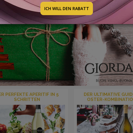
ICH WILL DEN RABATT
ER PERFEKTE APERITIF IN 5
DER ULTIMATIVE GUID
SCHRITTEN
OSTER-KOMBINATI