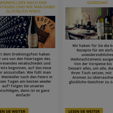
WEINKELLERS NACH DEN
GIORDANO
RTAGEN (UND WIE MAN DABEI
GLÜCKLICH WIRD)
Wir haben für Sie die 
Rezepte für ein einf
t dem Dreikönigsfest haben
unwiderstehliche
r uns von den Feiertagen des
Weihnachtsmenü ausge
hresendes verabschiedet und
Von der Vorspeise bi
reits begonnen, auf das neue
Dessert alles, um alle, di
hr anzustoßen. Wie füllt man
Ihren Tisch setzen, mit
 Weinkeller nach den Feiern in
Aromen zu überrasche
esen Tagen am besten wieder
glückliche Gesichter zu 
auf? Folgen Sie unseren
atschlägen, dann ist es ganz
einfach!
EN SIE WEITER
LESEN SIE WEITER