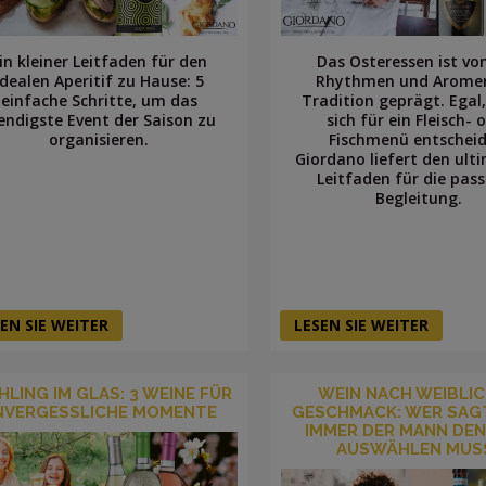
in kleiner Leitfaden für den
Das Osteressen ist vo
idealen Aperitif zu Hause: 5
Rhythmen und Arome
einfache Schritte, um das
Tradition geprägt. Egal,
endigste Event der Saison zu
sich für ein Fleisch- 
organisieren.
Fischmenü entscheid
Giordano liefert den ult
Leitfaden für die pas
Begleitung.
EN SIE WEITER
LESEN SIE WEITER
HLING IM GLAS: 3 WEINE FÜR
WEIN NACH WEIBLI
NVERGESSLICHE MOMENTE
GESCHMACK: WER SAGT
IMMER DER MANN DEN
AUSWÄHLEN MUS