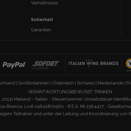
Verhàltnisses
Sicherheit
Garantien
schland
|
Großbritannien
|
Österreich
|
Schweiz
|
Niederlande
|
Fr
VERANTWORTUNGSBEWUSST TRINKEN
, 20131 Mailand – Italien - Steuernummer, Umsatzsteuer-Ident
a-Brianza, Lodi 04642870960 - R.E.A. MI-2564477 - Gesellschaf
nzigem Teilhaber und unter der Leitung und Koordinierung von
I