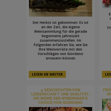
E
Der Herbst ist gekommen: Es ist
an der Zeit, die eigene
tr
Weinsammlung für die gerade
begonnene Jahreszeit
zusammenzustellen. Im
Folgenden erfahren Sie, wie Sie
Ihre Weinvorräte mit den
Vorschlägen von Giordano
erneuern können
LESEN SIE WEITER
LES
4 GESCHICHTEN VON
FRÜ
LEIDENSCHAFT UND QUALITÄT:
U
DIE WEINE DER WINEMAKER'S
CHOICE VON GIORDANO