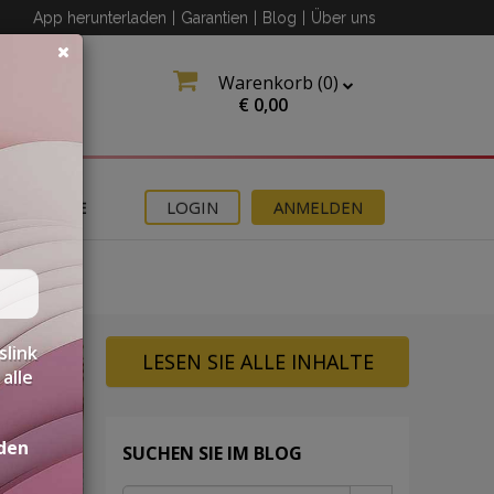
App herunterladen
|
Garantien
|
Blog
|
Über uns
Warenkorb (
0
)
€
0,00
ANGEBOTE
LOGIN
ANMELDEN
slink
LESEN SIE ALLE INHALTE
alle
den
SUCHEN SIE IM BLOG