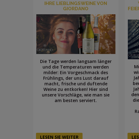
IHRE LIEBLINGSWEINE VON
GIORDANO
FEIE
Die Tage werden langsam länger
Mi
und die Temperaturen werden
wi
milder: Ein Vorgeschmack des
Ja
Frühlings, der uns Lust darauf
be
macht, frische und duftende
Ja
Weine zu entkorken! Hier sind
den
unsere Vorschläge, wie man sie
di
am besten serviert.
R
LESEN SIE WEITER
LES