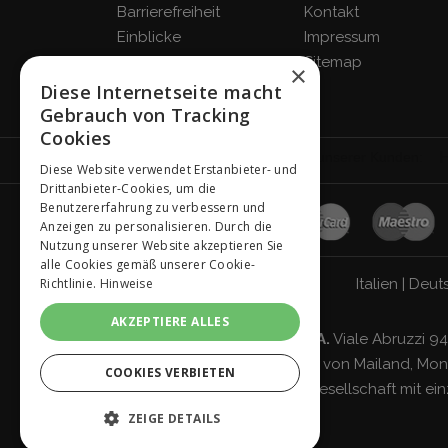
Barrierefreiheit
Kontakt
Einblicke
Impressum
Blog
Sitemap
×
FAQ
Diese Internetseite macht
Gebrauch von Tracking
Cookies
Diese Website verwendet Erstanbieter- und
Drittanbieter-Cookies, um die
Benutzererfahrung zu verbessern und
Anzeigen zu personalisieren. Durch die
Nutzung unserer Website akzeptieren Sie
alle Cookies gemäß unserer Cookie-
Italien
|
Deut
Richtlinie.
Hinweise
AKZEPTIERE ALLES
Giordano Vini S.p.A.
Viale Abruzzi 94
Handelsregister von Mailand, Monz
COOKIES VERBIETEN
Gesellschaft mit ei
ZEIGE DETAILS