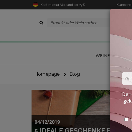
Kostenloser Versand ab 49€
Kundendi
WEINE
DELIK
Homepage
Blog
Der 
gek
I
04/12/2019
5 IDEALE GESCHENKE FÜR EI