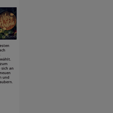
besten
ach
s
wählt.
s zum
e sich an
 neuen
n und
zaubern.