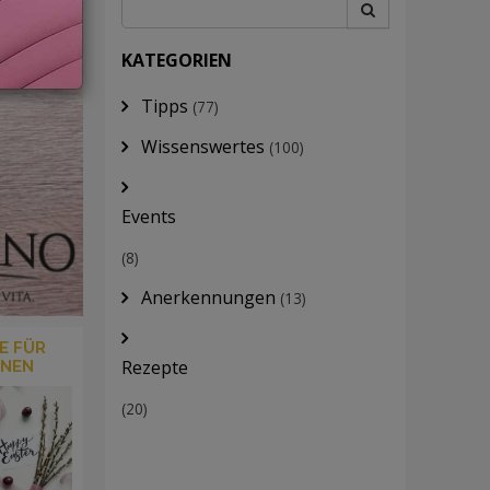
KATEGORIEN
Tipps
(77)
Wissenswertes
(100)
Events
(8)
Anerkennungen
(13)
E FÜR
Rezepte
ONEN
(20)