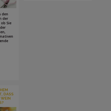
n den
n der
 ob Sie
oder
en,
imativen
sende
CHEM
, DASS
 WEIN
S?