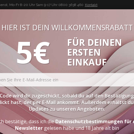
enst, Mo-Fr 8-20 Uhr Sam 9-17 Uhr
0800 3638 460
Kontakt
HIER IST DEIN WILLKOMMENSRABATT
5€
FÜR DEINEN
BUON VINO, BUONA VITA
ERSTEN
ATESSEN
PROBIERPAKETE
SPIRITOUSEN
ZUBEHÖR
EINKAUF
Code wird dir zugeschickt, sobald du auf den Bestätigung
lickt hast, der per E-Mail ankommt. Außerdem erhältst du 
Updates zu unseren Angeboten.
ch bestätige, dass ich die
Datenschutzbestimmungen für 
Newsletter
gelesen habe und 18 Jahre alt bin
NEN WINE LOVER