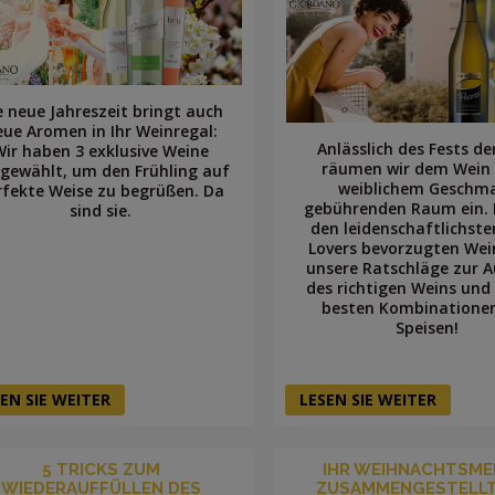
e neue Jahreszeit bringt auch
eue Aromen in Ihr Weinregal:
Anlässlich des Fests de
Wir haben 3 exklusive Weine
räumen wir dem Wein
gewählt, um den Frühling auf
weiblichem Geschm
rfekte Weise zu begrüßen. Da
gebührenden Raum ein. 
sind sie.
den leidenschaftlichst
Lovers bevorzugten Wei
unsere Ratschläge zur 
des richtigen Weins und
besten Kombinatione
Speisen!
EN SIE WEITER
LESEN SIE WEITER
5 TRICKS ZUM
IHR WEIHNACHTSME
WIEDERAUFFÜLLEN DES
ZUSAMMENGESTELLT