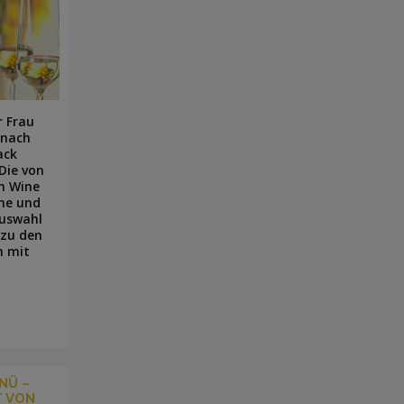
r Frau
 nach
ack
Die von
en Wine
ne und
Auswahl
 zu den
n mit
NÜ –
 VON