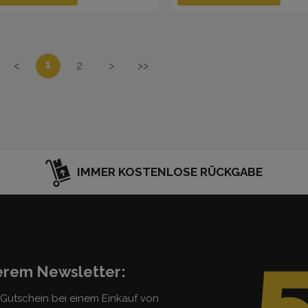
1
<
2
>
>>
IMMER KOSTENLOSE RÜCKGABE
serem Newsletter:
5 Gutschein bei einem Einkauf von