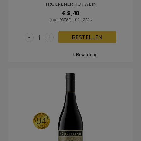
TROCKENER ROTWEIN
€ 8,40
(cod. 03782) - € 11,20/lt.
-
+
BESTELLEN
94