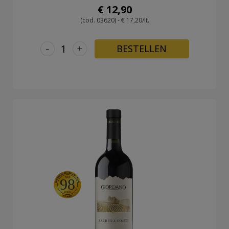
€ 12,90
(cod. 03620) - € 17,20/lt.
-
+
BESTELLEN
98