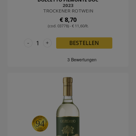
2023
TROCKENER ROTWEIN
€ 8,70
(cod. 03778) - € 11,60/lt.
-
+
BESTELLEN
94