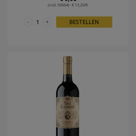
(cod. 03664) - € 13,20/lt.
-
+
BESTELLEN