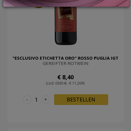
95
LOGIN
"ESCLUSIVO ETICHETTA ORO" ROSSO PUGLIA IGT
GEREIFTER ROTWEIN
€ 8,40
(cod. 03654) - € 11,20/lt.
-
+
BESTELLEN