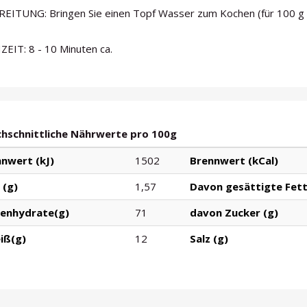
EITUNG: Bringen Sie einen Topf Wasser zum Kochen (für 100 g P
EIT: 8 - 10 Minuten ca.
hschnittliche Nährwerte pro 100g
nwert (kJ)
1502
Brennwert (kCal)
 (g)
1,57
Davon gesättigte Fett
lenhydrate(g)
71
davon Zucker (g)
iß(g)
12
Salz (g)