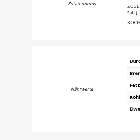
Zutaten/infos
ZUBER
Salz).
KOCHZ
Durc
Bren
Fett
Nährwerte
Koh
Eiwe