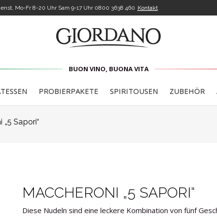
enst, Mo-Fr 8-20 Uhr Sam 9-17 Uhr
0800 3638 460
Kontakt
BUON VINO, BUONA VITA
ATESSEN
PROBIERPAKETE
SPIRITOUSEN
ZUBEHÖR
 „5 Sapori“
MACCHERONI „5 SAPORI“
Diese Nudeln sind eine leckere Kombination von fünf Ges