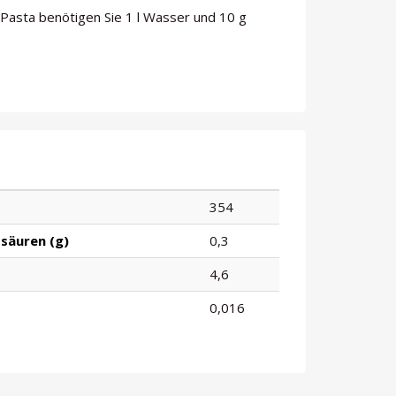
asta benötigen Sie 1 l Wasser und 10 g
354
säuren (g)
0,3
4,6
0,016