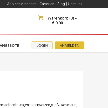
App herunterladen
|
Garantien
|
Blog
|
Über uns
Warenkorb (
0
)
€
0,00
ANGEBOTE
LOGIN
ANMELDEN
chmacksrichtungen: Hartweizengrieß, Rosmarin,