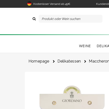
Kostenloser Versand ab 49€
Kundendi
WEINE
DELIK
Homepage
Delikatessen
Maccheroni