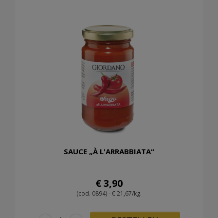
SAUCE „À L'ARRABBIATA“
€ 3,90
(cod. 0894) - € 21,67/kg.