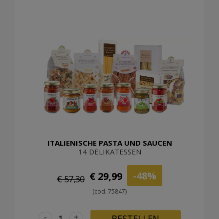
ITALIENISCHE PASTA UND SAUCEN
14 DELIKATESSEN
-48%
€ 29,99
€ 57,30
(cod. 75847)
-
+
BESTELLEN