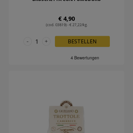
€ 4,90
(cod. 03819) - € 27,22/kg.
-
+
BESTELLEN