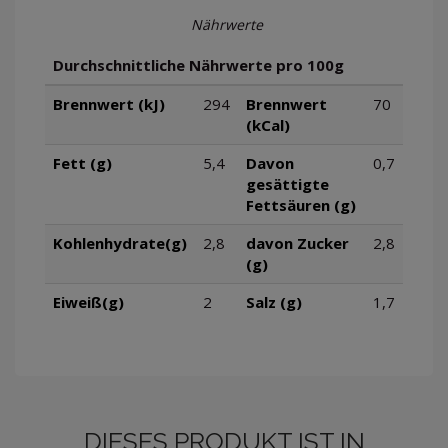
Nährwerte
Durchschnittliche Nährwerte pro 100g
Brennwert (kJ)
294
Brennwert
70
(kCal)
Fett (g)
5,4
Davon
0,7
gesättigte
Fettsäuren (g)
Kohlenhydrate(g)
2,8
davon Zucker
2,8
(g)
Eiweiß(g)
2
Salz (g)
1,7
DIESES PRODUKT IST IN