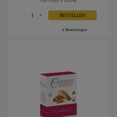
(cod. 03562) - € 38,33/kg.
-
+
BESTELLEN