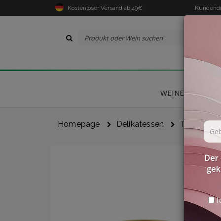
Kostenloser Versand ab 49€
Kundendi
WEINE
DELIK
Homepage
Delikatessen
Trüffel-Sa
Der 
gek
I