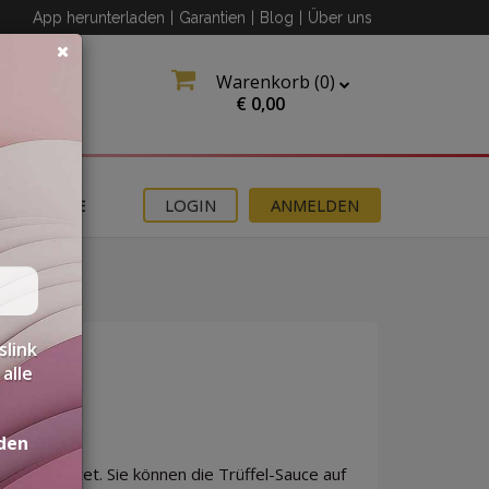
App herunterladen
|
Garantien
|
Blog
|
Über uns
Warenkorb (
0
)
€
0,00
ANGEBOTE
LOGIN
ANMELDEN
slink
alle
den
en zubereitet. Sie können die Trüffel-Sauce auf