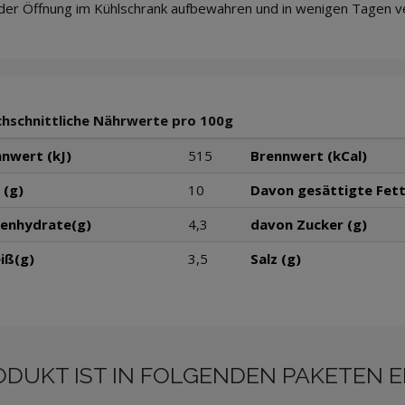
der Öffnung im Kühlschrank aufbewahren und in wenigen Tagen v
hschnittliche Nährwerte pro 100g
nwert (kJ)
515
Brennwert (kCal)
 (g)
10
Davon gesättigte Fett
lenhydrate(g)
4,3
davon Zucker (g)
iß(g)
3,5
Salz (g)
ODUKT IST IN FOLGENDEN PAKETEN 