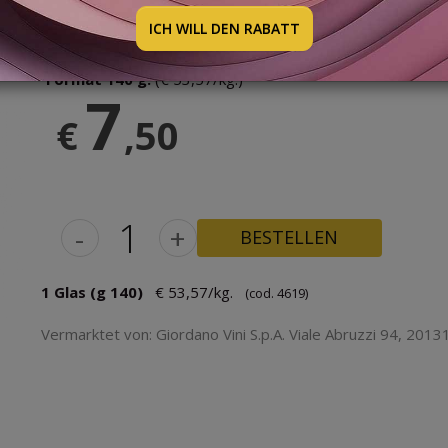
geröstetes Brot streichen und als Vorspeise reichen.
ICH WILL DEN RABATT
Format 140 g.
(€ 53,57/kg.)
7
€
,50
-
+
BESTELLEN
1 Glas (g 140)
€ 53,57/kg.
(cod. 4619)
Vermarktet von: Giordano Vini S.p.A. Viale Abruzzi 94, 20131