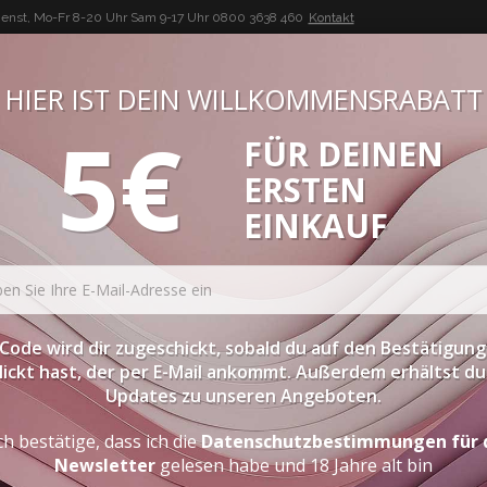
enst, Mo-Fr 8-20 Uhr Sam 9-17 Uhr
0800 3638 460
Kontakt
HIER IST DEIN WILLKOMMENSRABATT
5€
FÜR DEINEN
BUON VINO, BUONA VITA
ERSTEN
ATESSEN
PROBIERPAKETE
SPIRITOUSEN
ZUBEHÖR
EINKAUF
uce
Code wird dir zugeschickt, sobald du auf den Bestätigung
lickt hast, der per E-Mail ankommt. Außerdem erhältst du 
Updates zu unseren Angeboten.
TRÜFFEL-SAUCE
ch bestätige, dass ich die
Datenschutzbestimmungen für 
Newsletter
gelesen habe und 18 Jahre alt bin
Diese einzigartige Köstlichkeit wird mit vorzüglichen Zutat