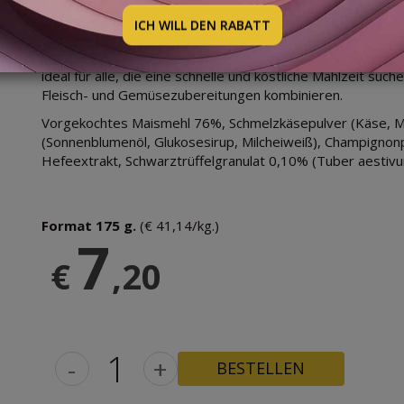
Hergestellt mit einer sorgfältigen Auswahl an hochwerti
ICH WILL DEN RABATT
intensiven Geschmack von schwarzem Trüffel, ist dieser e
Wurzeln der bäuerlichen Küche Tribut zollt. Einfach in der 
ideal für alle, die eine schnelle und köstliche Mahlzeit suche
Fleisch- und Gemüsezubereitungen kombinieren.
Vorgekochtes Maismehl 76%, Schmelzkäsepulver (Käse, Mo
(Sonnenblumenöl, Glukosesirup, Milcheiweiß), Champignonpi
Hefeextrakt, Schwarztrüffelgranulat 0,10% (Tuber aestivum
Format 175 g.
(€ 41,14/kg.)
7
€
,20
-
+
BESTELLEN