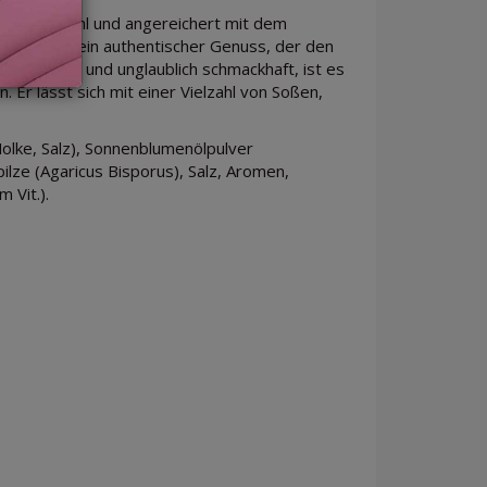
gem Maismehl und angereichert mit dem
rste Gang ein authentischer Genuss, der den
Zubereitung und unglaublich schmackhaft, ist es
n. Er lässt sich mit einer Vielzahl von Soßen,
lke, Salz), Sonnenblumenölpulver
lze (Agaricus Bisporus), Salz, Aromen,
 Vit.).