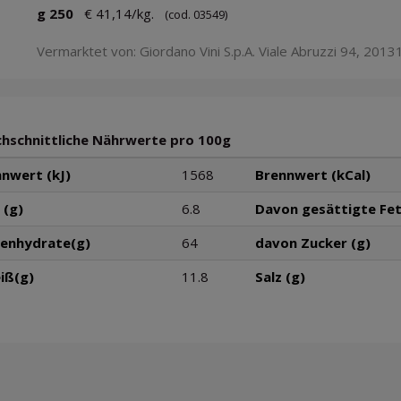
g 250
€ 41,14/kg.
(cod. 03549)
Vermarktet von: Giordano Vini S.p.A. Viale Abruzzi 94, 20131
hschnittliche Nährwerte pro 100g
nwert (kJ)
1568
Brennwert (kCal)
 (g)
6.8
Davon gesättigte Fet
lenhydrate(g)
64
davon Zucker (g)
iß(g)
11.8
Salz (g)