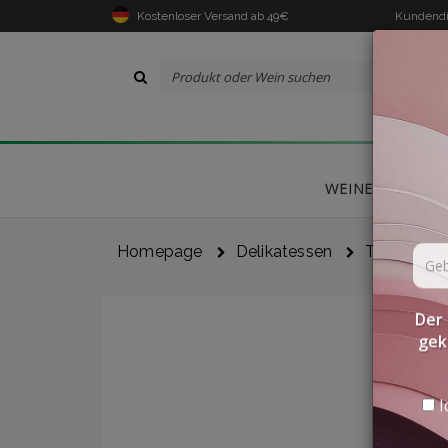
Kostenloser Versand ab 49€
Kundendi
WEINE
DELIK
Homepage
Delikatessen
Trüffel-Po
Der 
gek
I