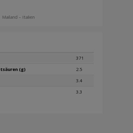
 Mailand – Italien
371
tsäuren (g)
2.5
3.4
3.3