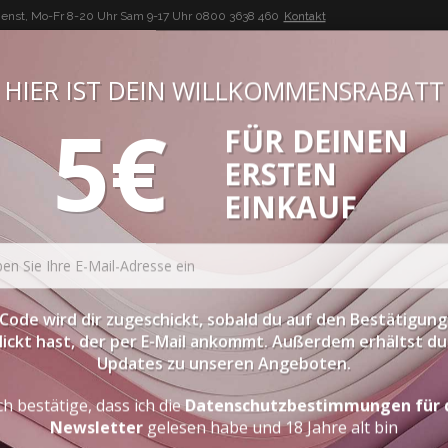
enst, Mo-Fr 8-20 Uhr Sam 9-17 Uhr
0800 3638 460
Kontakt
HIER IST DEIN WILLKOMMENSRABATT
5€
FÜR DEINEN
BUON VINO, BUONA VITA
ERSTEN
ATESSEN
PROBIERPAKETE
SPIRITOUSEN
ZUBEHÖR
EINKAUF
lenta
Code wird dir zugeschickt, sobald du auf den Bestätigung
lickt hast, der per E-Mail ankommt. Außerdem erhältst du 
Updates zu unseren Angeboten.
TRÜFFEL-POLENTA
ch bestätige, dass ich die
Datenschutzbestimmungen für 
Newsletter
gelesen habe und 18 Jahre alt bin
DEHYDRIERTE MAISPOLENTA MIT TRÜFFELN