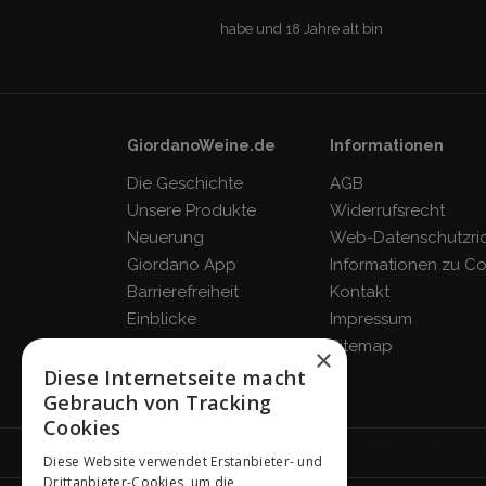
habe und 18 Jahre alt bin
GiordanoWeine.de
Informationen
Die Geschichte
AGB
Unsere Produkte
Widerrufsrecht
Neuerung
Web-Datenschutzrich
Giordano App
Informationen zu C
Barrierefreiheit
Kontakt
Einblicke
Impressum
Blog
Sitemap
×
FAQ
Diese Internetseite macht
Gebrauch von Tracking
Cookies
Diese Website verwendet Erstanbieter- und
Drittanbieter-Cookies, um die