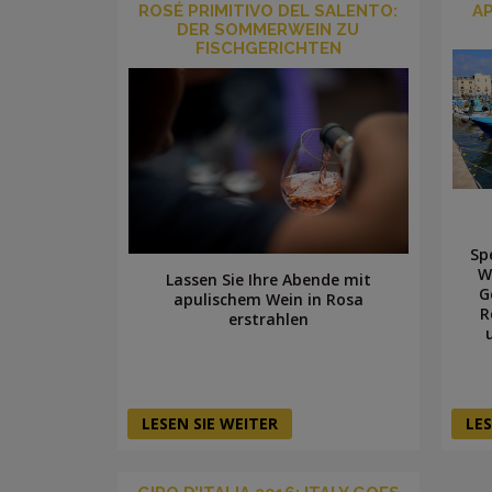
ROSÉ PRIMITIVO DEL SALENTO:
A
DER SOMMERWEIN ZU
FISCHGERICHTEN
Sp
W
Lassen Sie Ihre Abende mit
G
apulischem Wein in Rosa
R
erstrahlen
LESEN SIE WEITER
LES