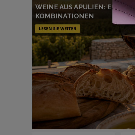
WEINE AUS APULIEN: EIGEN
KOMBINATIONEN
LESEN SIE WEITER