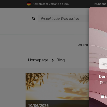
Kostenloser Versand ab 49€
Kundendi
WEINE
DELIK
Homepage
Blog
Der 
gek
I
10/06/2026