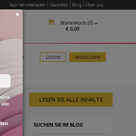
App herunterladen
|
Garantien
|
Blog
|
Über uns
Warenkorb (
0
)
€
0,00
ANGEBOTE
LOGIN
ANMELDEN
slink
LESEN SIE ALLE INHALTE
alle
den
SUCHEN SIE IM BLOG