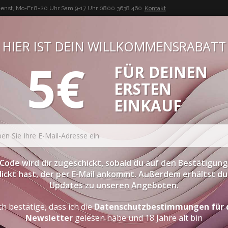
enst, Mo-Fr 8-20 Uhr Sam 9-17 Uhr
0800 3638 460
Kontakt
HIER IST DEIN WILLKOMMENSRABATT
5€
FÜR DEINEN
BUON VINO, BUONA VITA
ERSTEN
ATESSEN
PROBIERPAKETE
SPIRITOUSEN
ZUBEHÖR
EINKAUF
Code wird dir zugeschickt, sobald du auf den Bestätigung
lickt hast, der per E-Mail ankommt. Außerdem erhältst du 
Updates zu unseren Angeboten.
ch bestätige, dass ich die
Datenschutzbestimmungen für 
Newsletter
gelesen habe und 18 Jahre alt bin