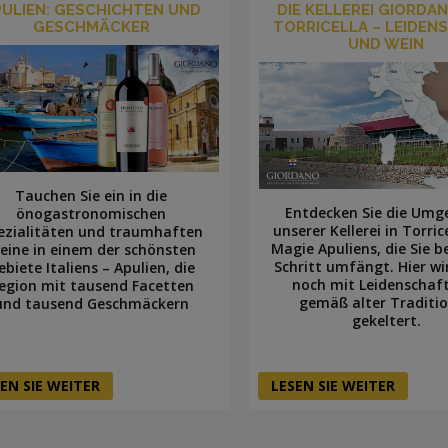
PULIEN: GESCHICHTEN UND
DIE KELLEREI GIORDA
GESCHMÄCKER
TORRICELLA – LEIDEN
UND WEIN
Tauchen Sie ein in die
Entdecken Sie die Um
önogastronomischen
unserer Kellerei in Torrice
ezialitäten und traumhaften
Magie Apuliens, die Sie b
eine in einem der schönsten
Schritt umfängt. Hier wi
ebiete Italiens – Apulien, die
noch mit Leidenschaf
egion mit tausend Facetten
gemäß alter Traditi
und tausend Geschmäckern
gekeltert.
EN SIE WEITER
LESEN SIE WEITER