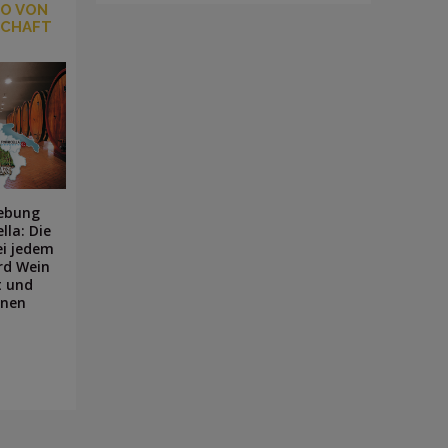
NO VON
SCHAFT
gebung
lla: Die
ei jedem
rd Wein
t und
onen