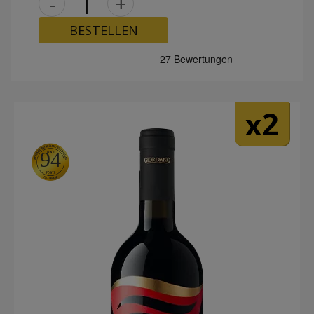
-
+
BESTELLEN
2
x
94