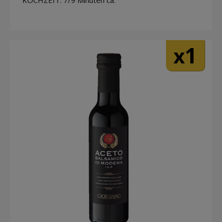
KOCHZEIT: 7/9 Minuten ca.
1
x