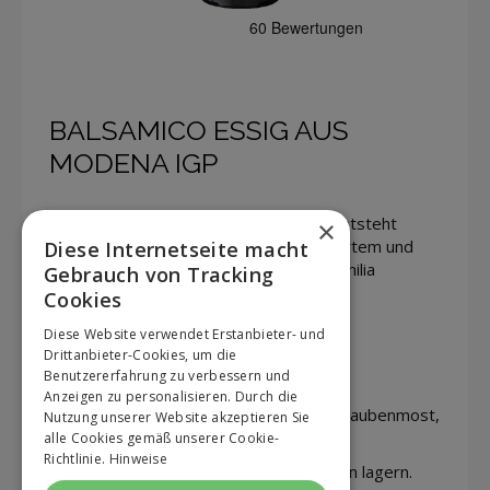
BALSAMICO ESSIG AUS
MODENA IGP
Der bekannte und hochwertige Essig entsteht
×
heute noch, wie damals, aus konzentriertem und
Diese Internetseite macht
ausgekochtem Traubenmost aus der Emilia
Gebrauch von Tracking
Romagna.
Cookies
Diese Website verwendet Erstanbieter- und
Format:
0.25 l
Drittanbieter-Cookies, um die
Benutzererfahrung zu verbessern und
Anzeigen zu personalisieren. Durch die
ZUTATEN: Weinessig, konzentrierter Traubenmost,
Nutzung unserer Website akzeptieren Sie
Farbstoff E150d. Enthält
Sulfite
.
alle Cookies gemäß unserer Cookie-
Richtlinie.
Hinweise
LAGERUNGSHINWEISE: Kühl und trocken lagern.