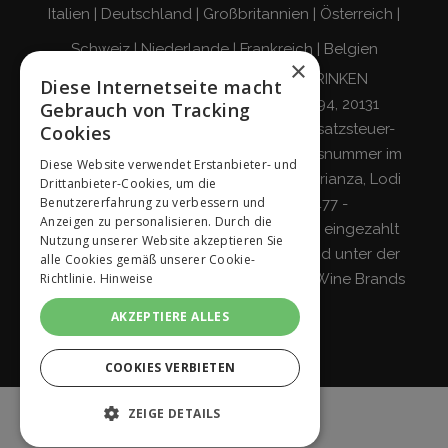
Italien
|
Deutschland
|
Großbritannien
|
Österreich
|
Schweiz
|
Niederlande
|
Frankreich
|
Belgien
×
VERANTWORTUNGSBEWUSST TRINKEN
Diese Internetseite macht
Giordano Vini S.p.A.
Viale Abruzzi 94, 20131
Gebrauch von Tracking
Mailand – Italien - Steuernummer, Umsatzsteuer-
Cookies
Identifikationsnummer und Eintragungsnummer im
Diese Website verwendet Erstanbieter- und
Handelsregister von Mailand, Monza-Brianza, Lodi
Drittanbieter-Cookies, um die
Benutzererfahrung zu verbessern und
04642870960 - R.E.A. MI-2564477 -
Anzeigen zu personalisieren. Durch die
Gesellschaftskapital 500.000 Euro voll eingezahlt
Nutzung unserer Website akzeptieren Sie
Gesellschaft mit einzigem Teilhaber und unter der
alle Cookies gemäß unserer Cookie-
Richtlinie.
Hinweise
Leitung und Koordinierung von
Italian Wine Brands
S.p.A.
AKZEPTIERE ALLES
COOKIES VERBIETEN
ZEIGE DETAILS