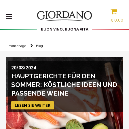
€
0,00
BUON VINO, BUONA VITA
Homepage
Blog
WEINE
DELIKATESSEN
20/08/2024
PROBIERPAKETE
HAUPTGERICHTE FÜR DEN
SPIRITOUSEN
SOMMER: KÖSTLICHE IDEEN UND
ZUBEHÖR
PASSENDE WEINE
INTERNATIONALE
AUSWAHL
LESEN SIE WEITER
ANGEBOTE
BLOG