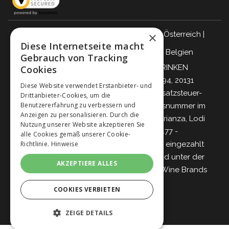
×
Italien
|
Deutschland
|
Großbritannien
|
Österreich
|
Diese Internetseite macht
Schweiz
|
Niederlande
|
Frankreich
|
Belgien
Gebrauch von Tracking
VERANTWORTUNGSBEWUSST TRINKEN
Cookies
Giordano Vini S.p.A.
Viale Abruzzi 94, 20131
Diese Website verwendet Erstanbieter- und
Mailand – Italien - Steuernummer, Umsatzsteuer-
Drittanbieter-Cookies, um die
Benutzererfahrung zu verbessern und
Identifikationsnummer und Eintragungsnummer im
Anzeigen zu personalisieren. Durch die
Handelsregister von Mailand, Monza-Brianza, Lodi
Nutzung unserer Website akzeptieren Sie
04642870960 - R.E.A. MI-2564477 -
alle Cookies gemäß unserer Cookie-
Richtlinie.
Hinweise
Gesellschaftskapital 500.000 Euro voll eingezahlt
Gesellschaft mit einzigem Teilhaber und unter der
AKZEPTIERE ALLES
Leitung und Koordinierung von
Italian Wine Brands
S.p.A.
COOKIES VERBIETEN
ZEIGE DETAILS