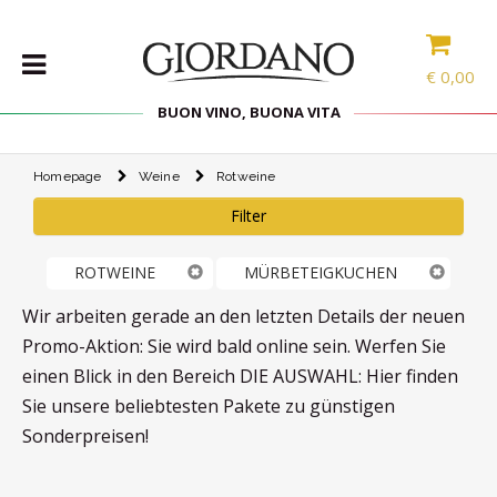
€
0,00
BUON VINO, BUONA VITA
Homepage
Weine
Rotweine
WEINE
Filter
DELIKATESSEN
PROBIERPAKETE
ROTWEINE
MÜRBETEIGKUCHEN
SPIRITOUSEN
Wir arbeiten gerade an den letzten Details der neuen
ZUBEHÖR
Promo-Aktion: Sie wird bald online sein. Werfen Sie
INTERNATIONALE
einen Blick in den Bereich DIE AUSWAHL: Hier finden
AUSWAHL
Sie unsere beliebtesten Pakete zu günstigen
Sonderpreisen!
ANGEBOTE
BLOG